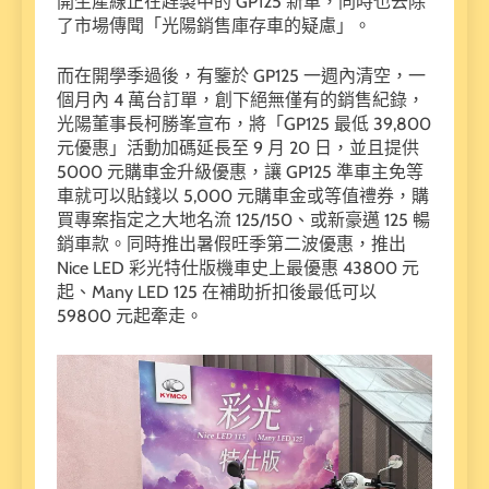
開生產線正在趕製中的 GP125 新車，同時也去除
了市場傳聞「光陽銷售庫存車的疑慮」。
而在開學季過後，有鑒於 GP125 一週內清空，一
個月內 4 萬台訂單，創下絕無僅有的銷售紀錄，
光陽董事長柯勝峯宣布，將「GP125 最低 39,800
元優惠」活動加碼延長至 9 月 20 日，並且提供
5000 元購車金升級優惠，讓 GP125 準車主免等
車就可以貼錢以 5,000 元購車金或等值禮券，購
買專案指定之大地名流 125/150、或新豪邁 125 暢
銷車款。同時推出暑假旺季第二波優惠，推出
Nice LED 彩光特仕版機車史上最優惠 43800 元
起、Many LED 125 在補助折扣後最低可以
59800 元起牽走。