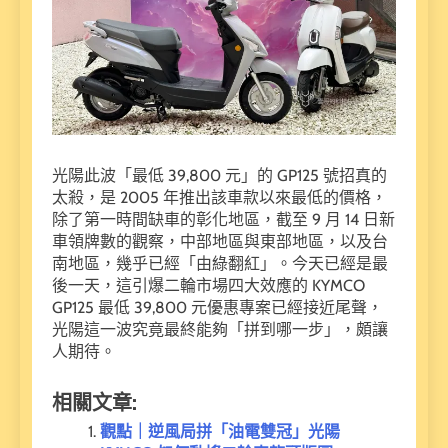
光陽此波「最低 39,800 元」的 GP125 號招真的
太殺，是 2005 年推出該車款以來最低的價格，
除了第一時間缺車的彰化地區，截至 9 月 14 日新
車領牌數的觀察，中部地區與東部地區，以及台
南地區，幾乎已經「由綠翻紅」。今天已經是最
後一天，這引爆二輪市場四大效應的 KYMCO
GP125 最低 39,800 元優惠專案已經接近尾聲，
光陽這一波究竟最終能夠「拼到哪一步」，頗讓
人期待。
相關文章:
觀點｜逆風局拼「油電雙冠」光陽