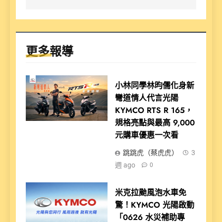
更多報導
小林同學林昀儒化身新
彎道情人代言光陽
KYMCO RTS R 165，
規格亮點與最高 9,000
元購車優惠一次看
跳跳虎（蔡虎虎）
3
週 ago
0
米克拉颱風泡水車免
驚！KYMCO 光陽啟動
「0626 水災補助專