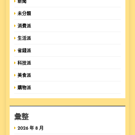
新聞
未分類
消費派
生活派
省錢派
科技派
美食派
購物派
彙整
2026 年 8 月