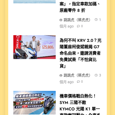
案」，指定車款加碼、
原廠零件 8 折
跳跳虎（蔡虎虎）
1
個月 ago
0
為何不叫 KRV 2.0？光
陽董座柯俊斌親揭 G7
命名由來，邀請消費者
免費試乘「不怕貨比
貨」
跳跳虎（蔡虎虎）
3
個月 ago
0
機車價格戰白熱化！
SYM 三陽不敵
KYMCO 光陽 K1 單一