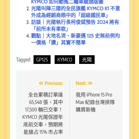
KYMCO 如何動搖二輪車龍頭版圖
光陽叫陣三陽的全民旗艦 KYMCO K1 不意
外成為經銷商眼中的「超級國民車」
訪談｜光陽執行長柯俊斌預告 2024 將有
「前所未有車款」
觀點｜大地名流、新豪邁 125 史無前例均
一價格「讚」其實不簡單
Tagged:
GP125
KYMCO
光陽
文
Previous:
Next:
章
全台累積訂單達
我用 iPhone 15 Pro
65,548 張、其中
Max 紀錄台灣排隊
導
17,500 輛已交車！
購買新機
覽
KYMCO 光陽保證年
底前交車，預期將
能搶占 15% 市占率