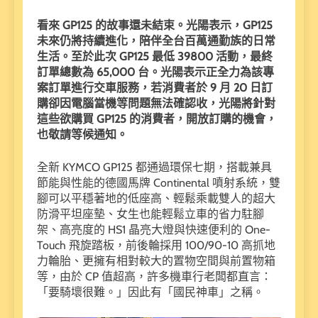
看來 GP125 的故事還未結束。光陽表示，GP125
未來仍將持續進化，陪伴全台百萬通勤族的日常
生活。至於此次 GP125 最低 39800 活動，最終
訂單總數為 65,000 台。光陽表示正全力為該專
案訂單進行交車服務，若消費者於 9 月 20 日訂
購卻因電腦當機等問題無法確認收，光陽將針對
這些欲購買 GP125 的消費者，開放訂購的機會，
也敬請等候通知。
全新 KYMCO GP125 都通過環保七期，搭載兼具
節能與性能的德國馬牌 Continental 噴射系統，雙
腳可以平穩著地的低座高、輕鬆乘載雙人的超大
防滑平坦座墊、女生也能輕鬆立車的省力駐腳
架、高亮度的 HS1 晶亮大燈與快速便利的 One-
Touch 飛旋踏板，前後輪採用 100/90-10 高抓地
力輪胎、更擁有相對較大的置物空間與前置物箱
等，由於 CP 值超高，許多機車行老闆都直言：
「要騎壞很難。」因此有「國民神車」之稱。