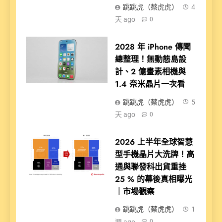
跳跳虎（蔡虎虎）
4
天 ago
0
2028 年 iPhone 傳聞
總整理！無動態島設
計、2 億畫素相機與
1.4 奈米晶片一次看
跳跳虎（蔡虎虎）
5
天 ago
0
2026 上半年全球智慧
型手機晶片大洗牌！高
通與聯發科出貨重挫
25 % 的幕後真相曝光
｜市場觀察
跳跳虎（蔡虎虎）
1
週 ago
0