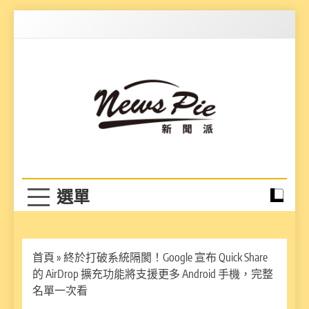
Skip
to
content
News Pie
最有料的新聞
首頁
»
終於打破系統隔閡！Google 宣布 Quick Share
的 AirDrop 擴充功能將支援更多 Android 手機，完整
名單一次看