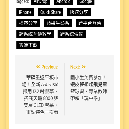
Tagged:
AirDrop
Android
Google
iPhone
Quick Share
快速分享
檔案分享
蘋果生態系
跨平台互傳
跨系統互傳教學
跨系統傳輸
雲端下載
文
Previous:
Next:
章
華碩重返平板市
國小生免費參加！
場！全新 ASUS Pad
蝦皮夢想起飛兒童
導
採用 12.2 吋螢幕、
籃球營，專業教練
覽
搭載天璣 8300 與
帶領「玩中學」
雙層 OLED 螢幕，
重點特色一次看