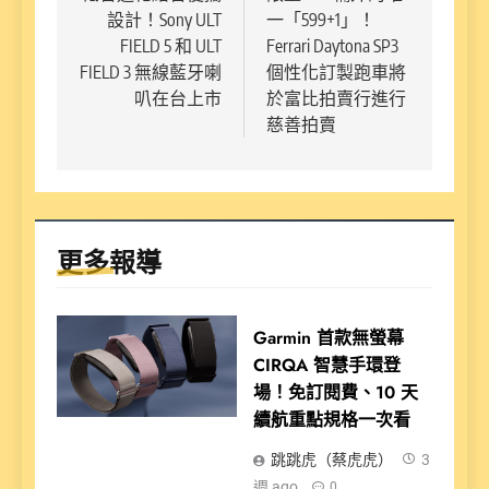
設計！Sony ULT
一「599+1」！
導
FIELD 5 和 ULT
Ferrari Daytona SP3
覽
FIELD 3 無線藍牙喇
個性化訂製跑車將
叭在台上市
於富比拍賣行進行
慈善拍賣
更多報導
Garmin 首款無螢幕
CIRQA 智慧手環登
場！免訂閱費、10 天
續航重點規格一次看
跳跳虎（蔡虎虎）
3
週 ago
0