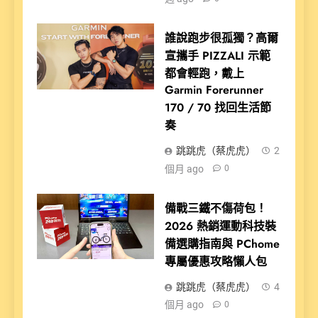
誰說跑步很孤獨？高爾
宣攜手 PIZZALI 示範
都會輕跑，戴上
Garmin Forerunner
170 / 70 找回生活節
奏
跳跳虎（蔡虎虎）
2
個月 ago
0
備戰三鐵不傷荷包！
2026 熱銷運動科技裝
備選購指南與 PChome
專屬優惠攻略懶人包
跳跳虎（蔡虎虎）
4
個月 ago
0