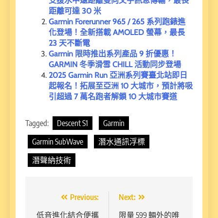
支援水中遠距離雙向文字訊息傳輸，最長
距離可達 30 米
Garmin Forerunner 965 / 265 系列跑錶進
化登場！全新搭載 AMOLED 螢幕，最長
23 天不斷電
Garmin 限時推出系列產品 9 折優惠！
GARMIN 冬季滑雪 CHILL 活動同步登場
2025 Garmin Run 亞洲系列賽臺北站即日
起報名！拓展至亞洲 10 大城市，預計將吸
引超過 7 萬名跑者解鎖 10 大城市賽道
Tagged:
Descent S1
Garmin
Garmin SubWave
潛水通訊浮標
潛聲納技術
文
Previous:
Next:
章
低音進化結合便攜
限量 599 輛外的唯