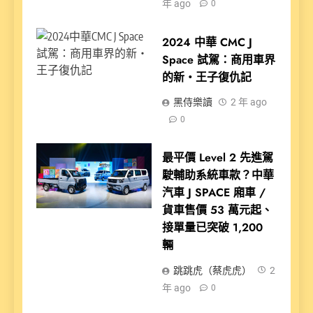
年 ago
0
2024 中華 CMC J
Space 試駕：商用車界
的新・王子復仇記
黑侍樂讀
2 年 ago
0
最平價 Level 2 先進駕
駛輔助系統車款？中華
汽車 J SPACE 廂車 /
貨車售價 53 萬元起、
接單量已突破 1,200
輛
跳跳虎（蔡虎虎）
2
年 ago
0