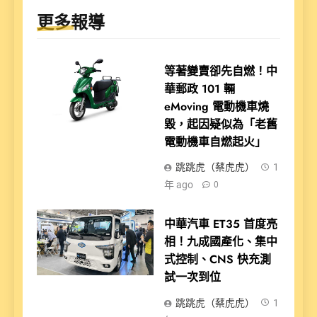
更多報導
等著變賣卻先自燃！中
華郵政 101 輛
eMoving 電動機車燒
毀，起因疑似為「老舊
電動機車自燃起火」
跳跳虎（蔡虎虎）
1
年 ago
0
中華汽車 ET35 首度亮
相！九成國產化、集中
式控制、CNS 快充測
試一次到位
跳跳虎（蔡虎虎）
1