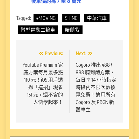
後車價約為 7 至 8 萬元
Tagged:
eMOVING
SHINE
中華汽車
微型電動二輪車
羅蘭紫
文
Previous:
Next:
章
YouTube Premium 家
Gogoro 推出 488 /
庭方案每月最多漲
888 騎到飽方案，
導
110 元！iOS 用戶透
每日享 14 小時指定
覽
過「這招」現省
時段內不限次數換
151 元，還不會的
電免費！適用所有
人快學起來！
Gogoro 及 PBGN 新
舊車主