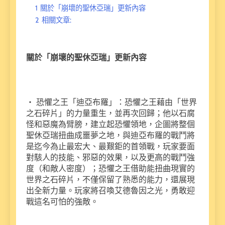
1
關於「崩壞的聖休亞瑞」更新內容
2
相關文章:
關於「崩壞的聖休亞瑞」更新內容
・ 恐懼之王「迪亞布羅」：恐懼之王藉由「世界
之石碎片」的力量重生，並再次回歸；他以石腐
怪和惡魔為臂膀，建立起恐懼領地，企圖將整個
聖休亞瑞扭曲成噩夢之地，與迪亞布羅的戰鬥將
是迄今為止最宏大、最艱鉅的首領戰，玩家要面
對駭人的技能、邪惡的效果，以及更高的戰鬥強
度（和敵人密度）；恐懼之王借助能扭曲現實的
世界之石碎片，不僅保留了熟悉的能力，還展現
出全新力量。玩家將召喚艾德魯因之光，勇敢迎
戰這名可怕的強敵。