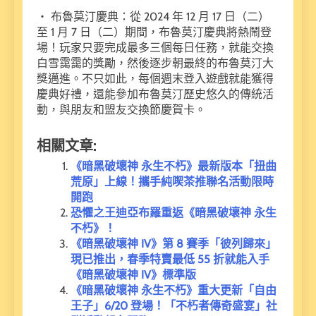
・ 布魯莫汀慶典：從 2024 年 12 月 17 日（二）
至 1 月 7 日（二）期間，布魯莫汀慶典將熱鬧登
場！玩家只要完成最多三個每日任務，就能交換
白雪靄靄的獎勵，然後逐步朝最終的布魯莫汀大
獎邁進。不只如此，每個週末登入遊戲就能獲得
慶典好禮，還能參加布魯莫汀歷史悠久的傳統活
動，與朋友和盟友交換節慶賀卡。
相關文章:
《暗黑破壞神 永生不朽》最新版本「扭曲
荒原」上線！攜手純喫茶推聯名活動限時
開跑
恐懼之王迪亞布羅重返《暗黑破壞神 永生
不朽》！
《暗黑破壞神 IV》第 8 賽季「彼列歸來」
現已推出，春季特賣最低 55 折就能入手
《暗黑破壞神 IV》標準版
《暗黑破壞神 永生不朽》重大更新「自由
王子」6/20 登場！「不朽者傳奇盛宴」社