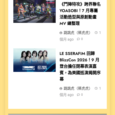
《鬥陣特攻》跨界聯名
YOASOBI！7 月專屬
活動造型與原創動畫
MV 總整理
跳跳虎（蔡虎虎）
1
個月 ago
0
LE SSERAFIM 回歸
BlizzCon 2026！9 月
登台擔任閉幕表演嘉
賓，為美國巡演揭開序
幕
跳跳虎（蔡虎虎）
1
個月 ago
0