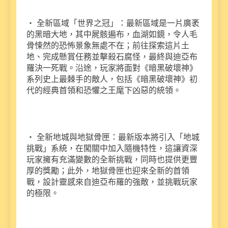
・ 全新區域「世界之冠」：最新區域是一片廣袤
的黑暗大地，其中屍骸遍布，血湖如鏡，令人毛
骨悚然的恐怖景象無處不在；前往探索這片土
地、完成懸賞任務並擊殺石腐怪，最終與迪亞布
羅決一死戰。沿途，玩家將面對《暗黑破壞神》
系列史上最棘手的敵人，包括《暗黑破壞神》初
代的經典首領和恐懼之王麾下凶惡的統領。
・ 全新地城與地獄骨匣：最新版本將引入「地城
挑戰」系統，在闖關中加入隨機特性，這讓資深
玩家擁有充滿變數的全新挑戰，同時也提供更豐
厚的獎勵；此外，地獄骨匣也迎來全新的首領
戰，設計靈感來自迪亞布羅的強敵，並挑戰玩家
的極限。