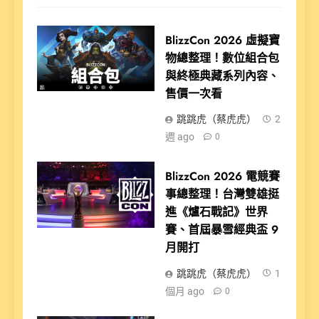
BlizzCon 2026 虛擬寶
物總整理！數位組合包
與終極典藏系列內容、
售價一次看
跳跳虎（蔡虎虎）
2
週 ago
0
BlizzCon 2026 電競賽
事總整理！台灣雙雄挺
進《爐石戰記》世界
賽、首屆暴雪經典盃 9
月開打
跳跳虎（蔡虎虎）
1
個月 ago
0