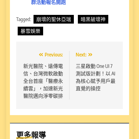
群活動報名開跑
Tagged:
崩壞的聖休亞瑞
暗黑破壞神
暴雪娛樂
文
Previous:
Next:
章
新光醫院、遠傳電
三星啟動 One UI 7
信、台灣微軟啟動
測試版計劃！以 AI
導
全台首座「醫療永
為核心賦予用戶最
覽
續雲」，加速新光
直覺的操控
醫院邁向淨零碳排
更多報導