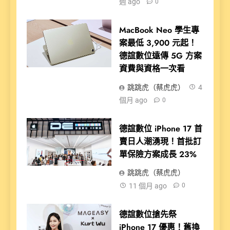
週 ago
0
MacBook Neo 學生專
案最低 3,900 元起！
德誼數位遠傳 5G 方案
資費與資格一次看
跳跳虎（蔡虎虎）
4
個月 ago
0
德誼數位 iPhone 17 首
賣日人潮湧現！首批訂
單保險方案成長 23%
跳跳虎（蔡虎虎）
11 個月 ago
0
德誼數位搶先祭
iPhone 17 優惠！舊換