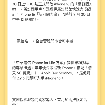
20 日上午 10 點正式開放 iPhone 16 的「續訂閱方
案」，舊訂閱用戶可透過專屬訂閱館快速完成續
訂；iPhone 16「新訂閱方案」也將於 9 月 20 日
中午 12 點開跑。
・ 電信唯一，全台實體門市皆可申辦：
「中華電信 iPhone for Life 方案」提供果粉獨享
的尊榮禮遇，年年優先取得新 iPhone，搭配「精
采 5G 資費」＋「AppleCare Services」，最低月
付 2,216 元即可入手 iPhone 16。
實體授權經銷商獨家導入，首月加碼推限定活
動：