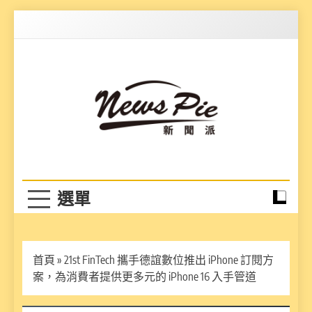
Skip
to
content
News Pie
最有料的新聞
首頁
»
21st FinTech 攜手德誼數位推出 iPhone 訂閱方
案，為消費者提供更多元的 iPhone 16 入手管道