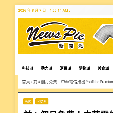
Skip
2026 年 8 月 7 日
4:33:15 AM
to
content
News Pie
最有料的新聞
科技派
動力派
消費派
購物派
美食派
首頁
»
前 4 個月免費！中華電信推出 YouTube Pre
新聞
科技派