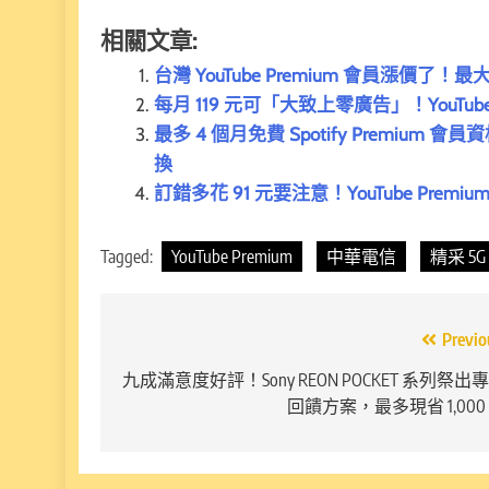
相關文章:
台灣 YouTube Premium 會員漲價
每月 119 元可「大致上零廣告」！YouTub
最多 4 個月免費 Spotify Prem
換
訂錯多花 91 元要注意！YouTube Prem
Tagged:
YouTube Premium
中華電信
精采 5G
文
Previo
章
九成滿意度好評！Sony REON POCKET 系列祭出
回饋方案，最多現省 1,000
導
覽