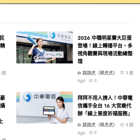
全民
2026 中職明星賽大巨蛋
！精
登場！線上轉播平台、多
視角觀賽與現場活動總整
理
2 週
跳跳虎（蔡虎虎）
3 週
Ago
0
現豪
拜拜不用人擠人！中華電
尖攝
信攜手全台 16 大宮廟代
辦「線上普度祈福服務」
上
跳跳虎（蔡虎虎）
3 週
Ago
0