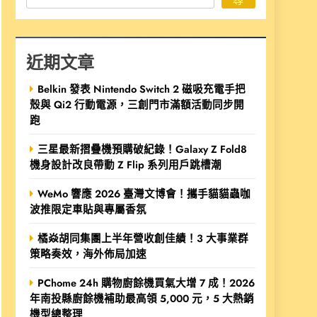
近期文章
Belkin 發表 Nintendo Switch 2 磁吸充電手把
殼與 Qi2 行動電源，三創門市滿額活動同步開
跑
三星最新摺疊機預購破紀錄！Galaxy Z Fold8
機身設計改良帶動 Z Flip 系列用戶跳槽潮
WeMo 響應 2026 臺灣文博會！攜手貓貓蟲咖
波推限定車貼與專屬香氛
橘焱胡同集團上半年營收創佳績！3 大事業群
策略奏效，海外佈局加速
PChome 24h 購物廚餘機買氣大增 7 成！2026
年南投縣廚餘機補助最高領 5,000 元，5 大熱銷
機型總整理