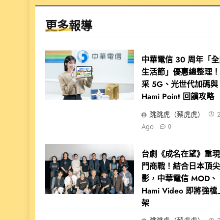
更多報導
中華電信 30 周年「
生活節」優惠總整理
采 5G、光世代加碼與
Hami Point 回饋攻略
跳跳虎（蔡虎虎）
Ago
0
台劇《成名在望》重
門商戰！結合日本頂
影，中華電信 MOD、
Hami Video 即將強檔
架