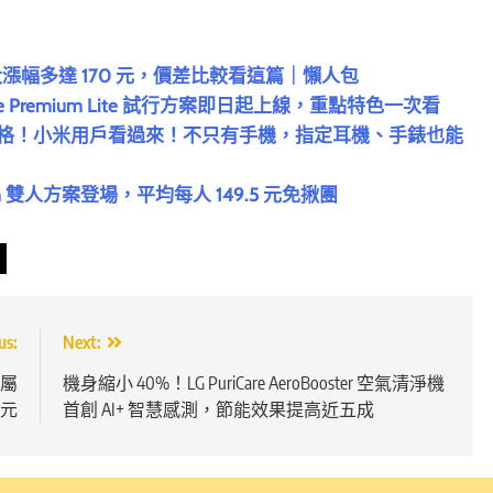
了！最大漲幅多達 170 元，價差比較看這篇｜懶人包
e Premium Lite 試行方案即日起上線，重點特色一次看
ium 會員資格！小米用戶看過來！不只有手機，指定耳機、手錶也能
ium 雙人方案登場，平均每人 149.5 元免揪團
us:
Next:
專屬
機身縮小 40%！LG PuriCare AeroBooster 空氣清淨機
 元
首創 AI+ 智慧感測，節能效果提高近五成