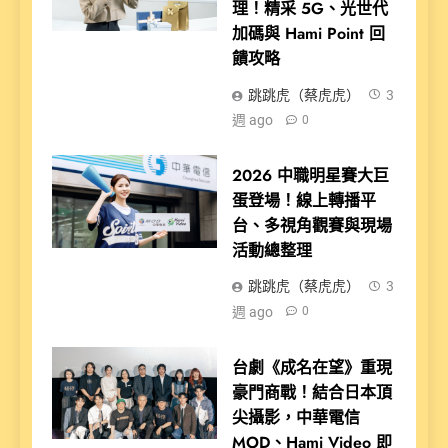
理！精采 5G、光世代
加碼與 Hami Point 回
饋攻略
跳跳虎（蔡虎虎）
3
週 ago
0
2026 中職明星賽大巨
蛋登場！線上轉播平
台、多視角觀賽與現場
活動總整理
跳跳虎（蔡虎虎）
3
週 ago
0
台劇《成名在望》重現
豪門商戰！結合日本頂
尖攝影，中華電信
MOD、Hami Video 即