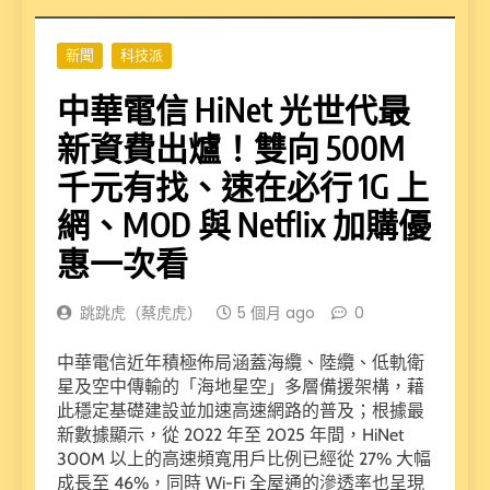
新聞
科技派
中華電信 HiNet 光世代最
新資費出爐！雙向 500M
千元有找、速在必行 1G 上
網、MOD 與 Netflix 加購優
惠一次看
跳跳虎（蔡虎虎）
5 個月 ago
0
中華電信近年積極佈局涵蓋海纜、陸纜、低軌衛
星及空中傳輸的「海地星空」多層備援架構，藉
此穩定基礎建設並加速高速網路的普及；根據最
新數據顯示，從 2022 年至 2025 年間，HiNet
300M 以上的高速頻寬用戶比例已經從 27% 大幅
成長至 46%，同時 Wi-Fi 全屋通的滲透率也呈現