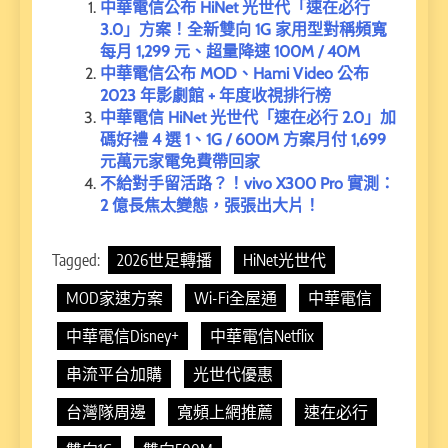
中華電信公布 HiNet 光世代「速在必行
3.0」方案！全新雙向 1G 家用型對稱頻寬
每月 1,299 元、超量降速 100M / 40M
中華電信公布 MOD、Hami Video 公布
2023 年影劇館 + 年度收視排行榜
中華電信 HiNet 光世代「速在必行 2.0」加
碼好禮 4 選 1、1G / 600M 方案月付 1,699
元萬元家電免費帶回家
不給對手留活路？！vivo X300 Pro 實測：
2 億長焦太變態，張張出大片！
Tagged:
2026世足轉播
HiNet光世代
MOD家速方案
Wi-Fi全屋通
中華電信
中華電信Disney+
中華電信Netflix
串流平台加購
光世代優惠
台灣隊周邊
寬頻上網推薦
速在必行