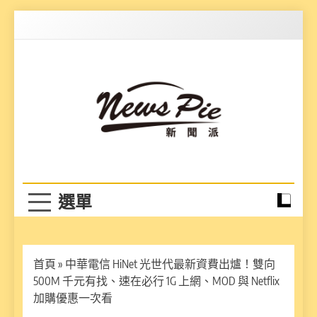
Skip
to
content
News Pie
最有料的新聞
首頁
»
中華電信 HiNet 光世代最新資費出爐！雙向
500M 千元有找、速在必行 1G 上網、MOD 與 Netflix
加購優惠一次看