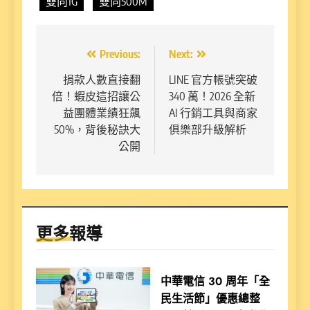
雙向1G
雙向500M
文
Previous:
Next:
章
捐款人數直接翻
LINE 官方帳號突破
倍！蝦皮這招讓公
340 萬！2026 全新
導
益團體業績狂飆
AI 行銷工具與商家
覽
50%，背後秘訣大
俱樂部升級解析
公開
更多報導
中華電信 30 周年「全
民生活節」優惠總整