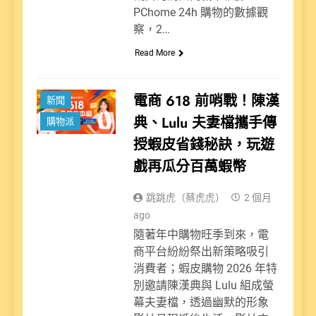
PChome 24h 購物的數據觀
察，2…
Read More
電商 618 前哨戰！陳漢
新聞
典、Lulu 夫妻檔攜手傳
購物派
授蝦皮省錢秘訣，玩遊
戲再瓜分百萬蝦幣
跳跳虎（蔡虎虎）
2 個月
ago
隨著年中購物旺季到來，電
商平台紛紛祭出新策略吸引
消費者；蝦皮購物 2026 年特
別邀請陳漢典與 Lulu 組成螢
幕夫妻檔，透過幽默的形象