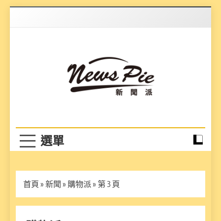
Skip
to
content
News Pie
最有料的新聞
首頁
»
新聞
»
購物派
»
第 3 頁