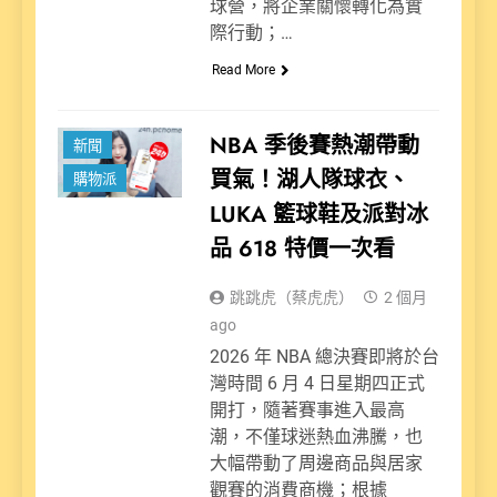
球營，將企業關懷轉化為實
際行動；…
Read More
NBA 季後賽熱潮帶動
新聞
買氣！湖人隊球衣、
購物派
LUKA 籃球鞋及派對冰
品 618 特價一次看
跳跳虎（蔡虎虎）
2 個月
ago
2026 年 NBA 總決賽即將於台
灣時間 6 月 4 日星期四正式
開打，隨著賽事進入最高
潮，不僅球迷熱血沸騰，也
大幅帶動了周邊商品與居家
觀賽的消費商機；根據