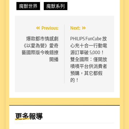
魔獸世界
魔獸系列
文
Previous:
Next:
章
爆款都市情感劇
PHILIPS FunCube 放
《以愛為營》愛奇
心充十合一行動電
導
藝國際版今晚錯撩
源訂單破 5,000！
覽
開播
雙全國際：僅開放
嘖嘖平台供消費者
預購，其它都假
的！
更多報導