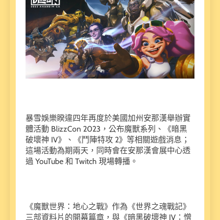
暴雪娛樂睽違四年再度於美國加州安那漢舉辦實
體活動 BlizzCon 2023，公布魔獸系列、《暗黑
破壞神 IV》、《鬥陣特攻 2》等相關遊戲消息；
這場活動為期兩天，同時會在安那漢會展中心透
過 YouTube 和 Twitch 現場轉播。
《魔獸世界：地心之戰》作為《世界之魂戰記》
三部資料片的開幕篇章，與《暗黑破壞神 IV：憎