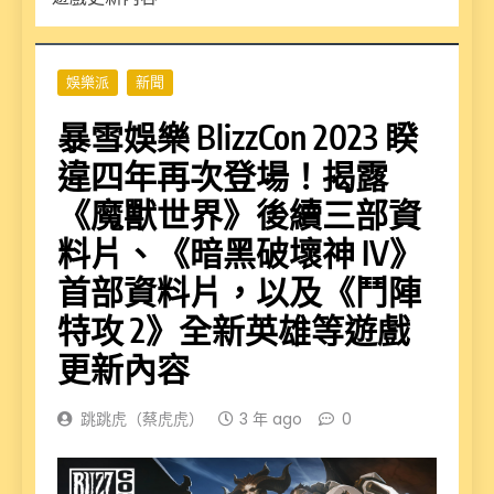
娛樂派
新聞
暴雪娛樂 BlizzCon 2023 睽
違四年再次登場！揭露
《魔獸世界》後續三部資
料片、《暗黑破壞神 IV》
首部資料片，以及《鬥陣
特攻 2》全新英雄等遊戲
更新內容
跳跳虎（蔡虎虎）
3 年 ago
0