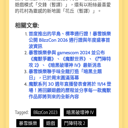
遊戲模式「交鋒（暫譯）」，還有以粉絲最喜愛
的花村為靈感的新地圖「花丘（暫譯）」。
相關文章:
首度推出的早鳥、標準通行證！暴雪娛樂
公開 BlizzCon 2026 通行證與年度盛事首
波資訊
暴雪娛樂參與 gamescom 2024 並公布
《魔獸爭霸》、《魔獸世界》、《鬥陣特
攻 2》、《暗黑破壞神 IV》最新消息
暴雪娛樂聯手味全龍打造「暗黑主題
日」，已於周末圓滿落幕
魔獸系列 30 週年直播發表會將於 11/14 登
場！將回顧遊戲的歷程並分享每一款魔獸
作品即將到來的全新內容
Tagged:
BlizzCon 2023
暗黑破壞神 IV
暴雪娛樂
遊戲
鬥陣特攻 2