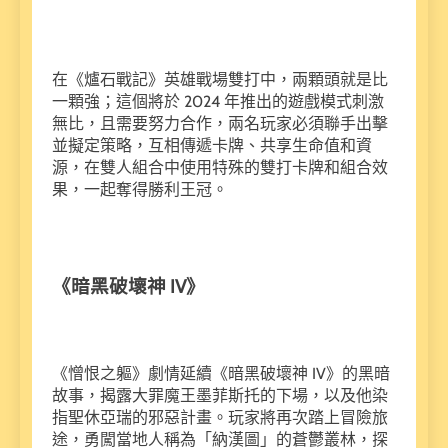
在《爐石戰記》英雄戰場雙打中，兩顆頭就是比
一顆強；這個將於 2024 年推出的遊戲模式刺激
無比，且需要努力合作，兩名玩家必須聯手出擊
並擬定策略，互相傳遞卡牌、共享生命值和資
源，在雙人組合中使用特殊的雙打卡牌和組合效
果，一起奪得勝利王冠。
《暗黑破壞神 IV》
《憎恨之軀》劇情延續《暗黑破壞神 IV》的黑暗
故事，揭露大罪魔王墨菲斯托的下場，以及他染
指聖休亞瑞的邪惡計畫。玩家將再次踏上冒險旅
途，勇闖當地人稱為「納漢圖」的蒼鬱叢林，探