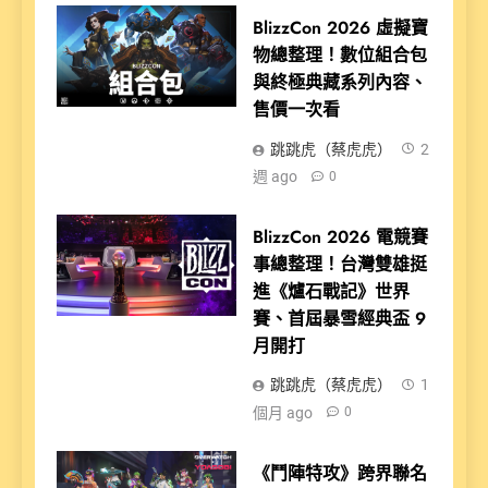
BlizzCon 2026 虛擬寶
物總整理！數位組合包
與終極典藏系列內容、
售價一次看
跳跳虎（蔡虎虎）
2
週 ago
0
BlizzCon 2026 電競賽
事總整理！台灣雙雄挺
進《爐石戰記》世界
賽、首屆暴雪經典盃 9
月開打
跳跳虎（蔡虎虎）
1
個月 ago
0
《鬥陣特攻》跨界聯名