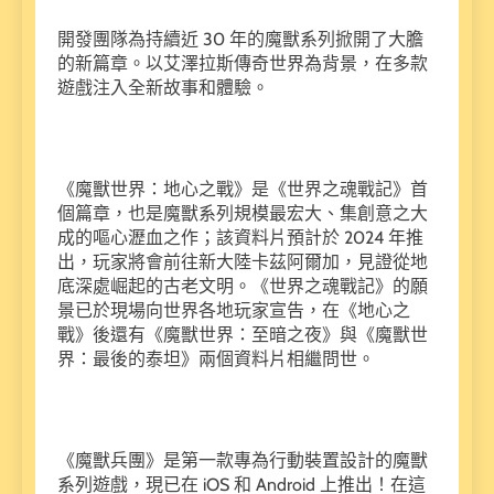
開發團隊為持續近 30 年的魔獸系列掀開了大膽
的新篇章。以艾澤拉斯傳奇世界為背景，在多款
遊戲注入全新故事和體驗。
《魔獸世界：地心之戰》是《世界之魂戰記》首
個篇章，也是魔獸系列規模最宏大、集創意之大
成的嘔心瀝血之作；該資料片預計於 2024 年推
出，玩家將會前往新大陸卡茲阿爾加，見證從地
底深處崛起的古老文明。《世界之魂戰記》的願
景已於現場向世界各地玩家宣告，在《地心之
戰》後還有《魔獸世界：至暗之夜》與《魔獸世
界：最後的泰坦》兩個資料片相繼問世。
《魔獸兵團》是第一款專為行動裝置設計的魔獸
系列遊戲，現已在 iOS 和 Android 上推出！在這