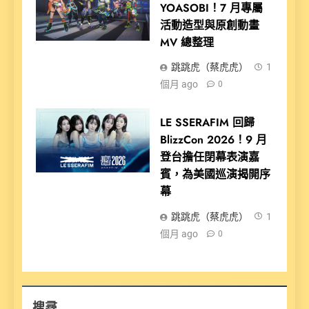
YOASOBI！7 月專屬
活動造型與原創動畫
MV 總整理
跳跳虎（蔡虎虎）
1
個月 ago
0
LE SSERAFIM 回歸
BlizzCon 2026！9 月
登台擔任閉幕表演嘉
賓，為美國巡演揭開序
幕
跳跳虎（蔡虎虎）
1
個月 ago
0
搜尋