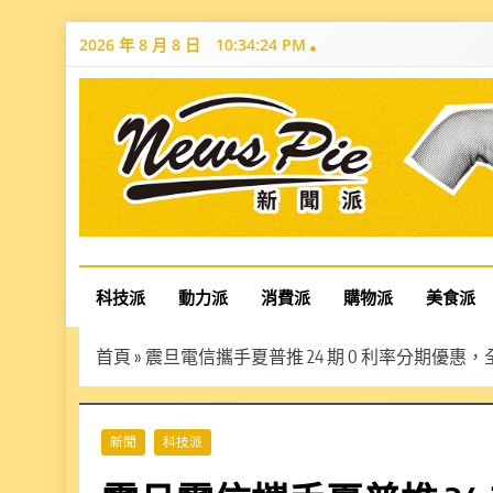
Skip
2026 年 8 月 8 日
10:34:25 PM
to
content
News Pie
最有料的新聞
科技派
動力派
消費派
購物派
美食派
首頁
»
震旦電信攜手夏普推 24 期 0 利率分期優惠
新聞
科技派