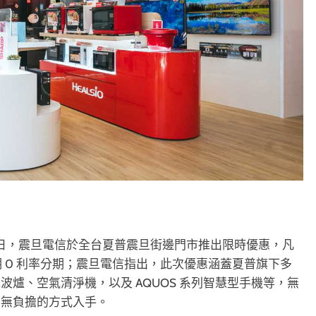
月 31 日，震旦電信於全台夏普震旦街邊門市推出限時優惠，凡
4 期 0 利率分期；震旦電信指出，此次優惠涵蓋夏普旗下多
爐、空氣清淨機，以及 AQUOS 系列智慧型手機等，無
鬆無負擔的方式入手。