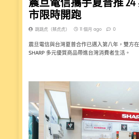
震旦電信攜手夏普推 24
市限時開跑
跳跳虎（蔡虎虎）
11 個月 ago
0
震旦電信與台灣夏普合作已邁入第八年，雙方
SHARP 多元優質商品帶進台灣消費者生活。