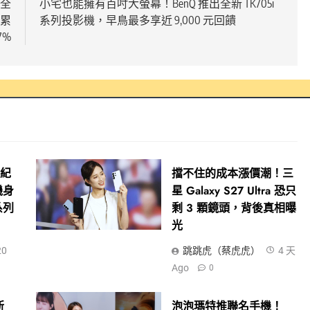
 全
小宅也能擁有百吋大螢幕！BenQ 推出全新 TK705i
 累
系列投影機，早鳥最多享近 9,000 元回饋
7%
破紀
擋不住的成本漲價潮！三
 機身
星 Galaxy S27 Ultra 恐只
系列
剩 3 顆鏡頭，背後真相曝
光
20
跳跳虎（蔡虎虎）
4 天
Ago
0
新
泡泡瑪特推聯名手機！