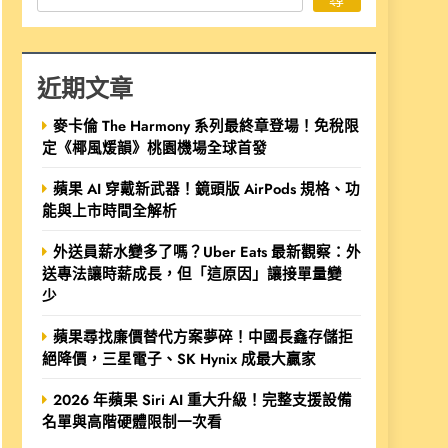
近期文章
麥卡倫 The Harmony 系列最終章登場！免稅限
定《椰風煖韻》桃園機場全球首發
蘋果 AI 穿戴新武器！鏡頭版 AirPods 規格、功
能與上市時間全解析
外送員薪水變多了嗎？Uber Eats 最新觀察：外
送專法讓時薪成長，但「這原因」讓接單量變
少
蘋果尋找廉價替代方案夢碎！中國長鑫存儲拒
絕降價，三星電子、SK Hynix 成最大贏家
2026 年蘋果 Siri AI 重大升級！完整支援設備
名單與高階硬體限制一次看