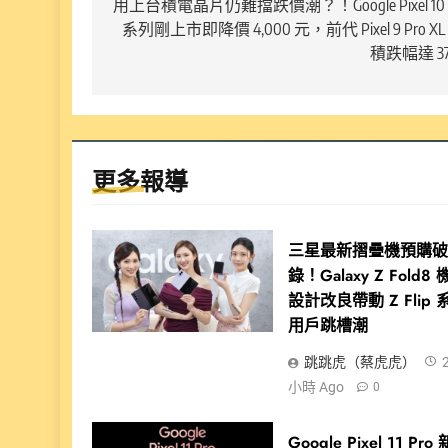
章
用上台積電晶片仍難擋跌價潮？！Google Pixel 10
系列剛上市即降價 4,000 元，前代 Pixel 9 Pro XL
導
積跌幅達 3
覽
更多報導
三星最新摺疊機預購
錄！Galaxy Z Fold8
設計改良帶動 Z Flip 
用戶跳槽潮
跳跳虎（蔡虎虎）
小時 Ago
0
Google Pixel 11 Pro 