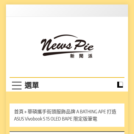
Skip
to
content
News Pie
最有料的新聞
首頁
»
華碩攜手街頭服飾品牌 A BATHING APE 打造
ASUS Vivobook S 15 OLED BAPE 限定版筆電