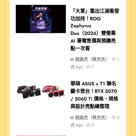
「大軍」重出江湖看發
功加持！ROG
Zephyrus
Duo（2026）雙螢幕
AI 筆電售價與預購亮
點一次看
跳跳虎（蔡虎虎）
1
週 ago
0
華碩 ASUS x T1 聯名
顯卡登台！RTX 5070
/ 5060 Ti 價格、規格
與設計亮點總整理
跳跳虎（蔡虎虎）
2
週 ago
0