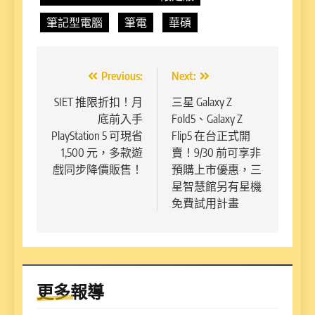
筆記型電腦
筆電
華碩
文
Previous:
Next:
章
SIET 推限折扣！月
三星 Galaxy Z
底前入手
Fold5、Galaxy Z
導
PlayStation 5 可現省
Flip5 在台正式開
覽
1,500 元，多款遊
賣！9/30 前可享非
戲同步降價販售！
預購上市優惠，三
星智慧館另有星機
免費試用計畫
更多報導