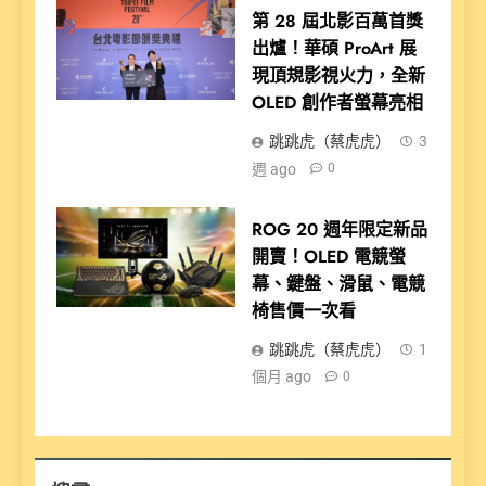
第 28 屆北影百萬首獎
出爐！華碩 ProArt 展
現頂規影視火力，全新
OLED 創作者螢幕亮相
跳跳虎（蔡虎虎）
3
週 ago
0
ROG 20 週年限定新品
開賣！OLED 電競螢
幕、鍵盤、滑鼠、電競
椅售價一次看
跳跳虎（蔡虎虎）
1
個月 ago
0