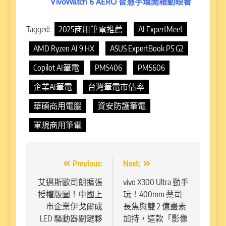
VivoWatch 6 AERO 智慧手環開箱動眼看
Tagged:
2025商用筆電推薦
AI ExpertMeet
AMD Ryzen AI 9 HX
ASUS ExpertBook P5 G2
Copilot AI筆電
PM5406
PM5606
企業AI筆電
台灣筆電市佔率
華碩商用電腦
資安防護筆電
軍規商用筆電
文
Previous:
Next:
章
艾邁斯歐司朗擴張
vivo X300 Ultra 動手
授權版圖！中國上
玩！400mm 蔡司
導
市企業伊戈爾成
長焦與雙 2 億畫素
覽
LED 驅動器關鍵夥
加持，這款「影像