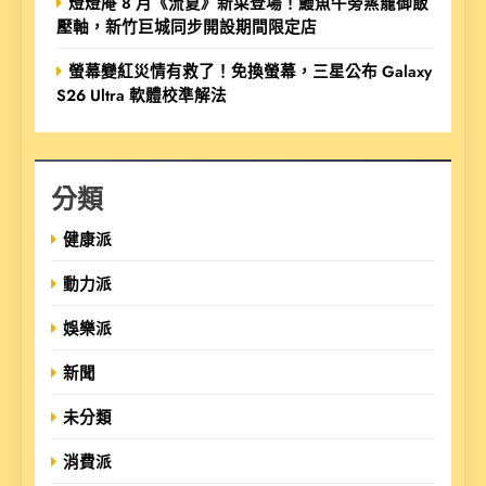
燈燈庵 8 月《流夏》新菜登場！鰻魚牛蒡蒸籠御飯
壓軸，新竹巨城同步開設期間限定店
螢幕變紅災情有救了！免換螢幕，三星公布 Galaxy
S26 Ultra 軟體校準解法
分類
健康派
動力派
娛樂派
新聞
未分類
消費派