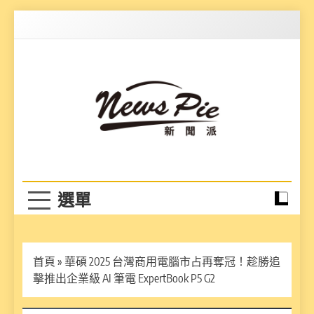
Skip
to
content
News Pie
最有料的新聞
首頁
»
華碩 2025 台灣商用電腦市占再奪冠！趁勝追
擊推出企業級 AI 筆電 ExpertBook P5 G2