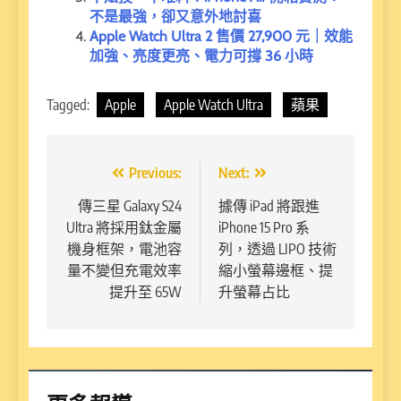
不是最強，卻又意外地討喜
Apple Watch Ultra 2 售價 27,900 元｜效能
加強、亮度更亮、電力可撐 36 小時
Tagged:
Apple
Apple Watch Ultra
蘋果
文
Previous:
Next:
章
傳三星 Galaxy S24
據傳 iPad 將跟進
Ultra 將採用鈦金屬
iPhone 15 Pro 系
導
機身框架，電池容
列，透過 LIPO 技術
覽
量不變但充電效率
縮小螢幕邊框、提
提升至 65W
升螢幕占比