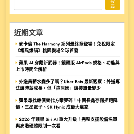
搜
尋
近期文章
麥卡倫 The Harmony 系列最終章登場！免稅限定
《椰風煖韻》桃園機場全球首發
蘋果 AI 穿戴新武器！鏡頭版 AirPods 規格、功能與
上市時間全解析
外送員薪水變多了嗎？Uber Eats 最新觀察：外送專
法讓時薪成長，但「這原因」讓接單量變少
蘋果尋找廉價替代方案夢碎！中國長鑫存儲拒絕降
價，三星電子、SK Hynix 成最大贏家
2026 年蘋果 Siri AI 重大升級！完整支援設備名單
與高階硬體限制一次看