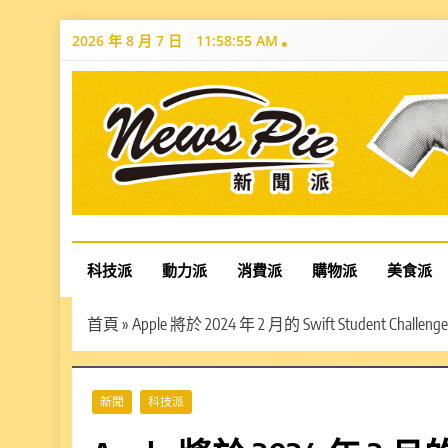
Skip
2026 年 8 月 7 日
11:58:57 AM
to
content
News Pie
最有料的新聞
科技派
動力派
消費派
購物派
美食派
首頁
»
Apple 將於 2024 年 2 月的 Swift Student C
新聞
科技派