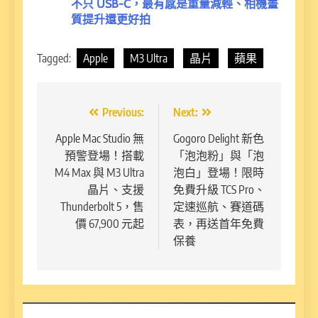
不只 USB-C，最有感是重量減輕、相機畫
質提升還更好拍
Tagged:
Apple
M3 Ultra
晶片
蘋果
文
Previous:
Next:
章
Apple Mac Studio 無
Gogoro Delight 新色
預警登場！搭載
「泡泡粉」與「泡
導
M4 Max 與 M3 Ultra
泡白」登場！限時
覽
晶片、支援
免費升級 TCS Pro、
Thunderbolt 5，售
定速巡航、賽道碼
價 67,900 元起
表，再送首年免費
保養