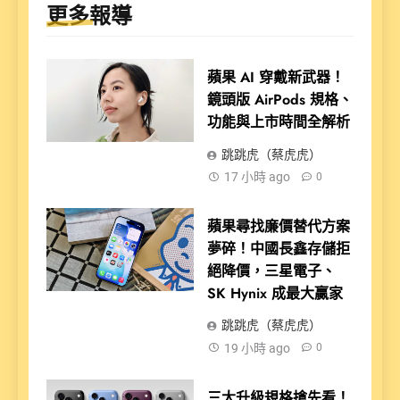
更多報導
蘋果 AI 穿戴新武器！
鏡頭版 AirPods 規格、
功能與上市時間全解析
跳跳虎（蔡虎虎）
17 小時 ago
0
蘋果尋找廉價替代方案
夢碎！中國長鑫存儲拒
絕降價，三星電子、
SK Hynix 成最大贏家
跳跳虎（蔡虎虎）
19 小時 ago
0
三大升級規格搶先看！