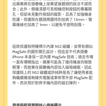
出蘋果將在摺疊機上捨棄望遠鏡頭的說法不謀而
合；此外，側邊清楚可見相機控制按鈕的專屬開
孔，但卻未見動作按鈕的蹤影，且為了加強機身
防護，保護殼在鏡頭周圍特別加高了 1.5mm，螢
幕邊緣也加高了 1mm，以避免平放時刮傷。
這款保護殼明確標示內建 N52 磁鐵，並帶有類似
MagSafe 的圓形開孔設計，但這並不代表摺疊
iPhone 本身就一定內建 MagSafe 技術；過去市場
一直有傳聞指出，蘋果可能為了維持機身的極致
輕薄，而放棄在摺疊機內部加入磁吸線圈，因此
保護殼上的 N52 磁鐵或許純粹是為了讓使用者能
夠繼續連接無線充電盤或車架等外部 MagSafe 配
件，而非用於對齊手機內部的磁石陣列。
發表時程與預期核心規格曝光