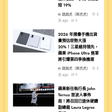
短 19%
跳跳虎（蔡虎虎）
3
天 ago
0
2026 年摺疊手機出貨
量預估逆勢大漲
20%！三星維持領先，
蘋果 iPhone Ultra 進軍
將引爆第四季換機潮
跳跳虎（蔡虎虎）
3
天 ago
0
蘋果新任執行長 John
Ternus 首波人事佈
局！將召回已退休硬體
副總裁 Laura Legros