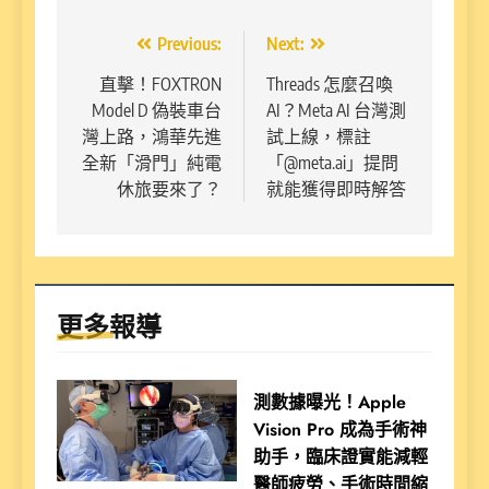
文
Previous:
Next:
章
直擊！FOXTRON
Threads 怎麼召喚
Model D 偽裝車台
AI？Meta AI 台灣測
導
灣上路，鴻華先進
試上線，標註
覽
全新「滑門」純電
「@meta.ai」提問
休旅要來了？
就能獲得即時解答
更多報導
測數據曝光！Apple
Vision Pro 成為手術神
助手，臨床證實能減輕
醫師疲勞、手術時間縮