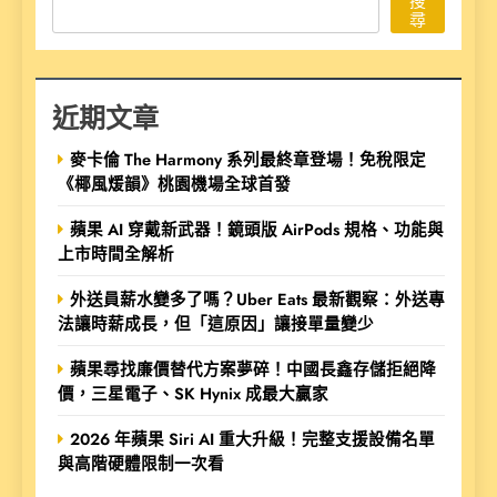
搜
尋
近期文章
麥卡倫 The Harmony 系列最終章登場！免稅限定
《椰風煖韻》桃園機場全球首發
蘋果 AI 穿戴新武器！鏡頭版 AirPods 規格、功能與
上市時間全解析
外送員薪水變多了嗎？Uber Eats 最新觀察：外送專
法讓時薪成長，但「這原因」讓接單量變少
蘋果尋找廉價替代方案夢碎！中國長鑫存儲拒絕降
價，三星電子、SK Hynix 成最大贏家
2026 年蘋果 Siri AI 重大升級！完整支援設備名單
與高階硬體限制一次看