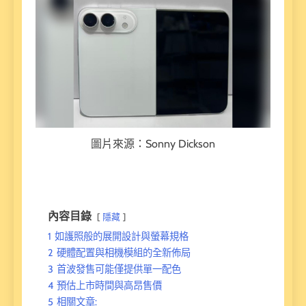
圖片來源：Sonny Dickson
內容目錄
隱藏
1
如護照般的展開設計與螢幕規格
2
硬體配置與相機模組的全新佈局
3
首波發售可能僅提供單一配色
4
預估上市時間與高昂售價
5
相關文章: