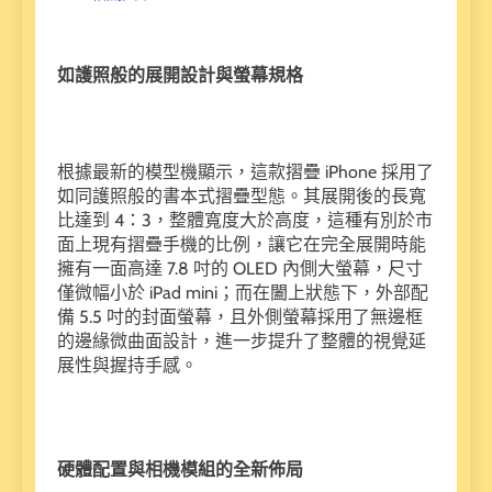
如護照般的展開設計與螢幕規格
根據最新的模型機顯示，這款摺疊 iPhone 採用了
如同護照般的書本式摺疊型態。其展開後的長寬
比達到 4：3，整體寬度大於高度，這種有別於市
面上現有摺疊手機的比例，讓它在完全展開時能
擁有一面高達 7.8 吋的 OLED 內側大螢幕，尺寸
僅微幅小於 iPad mini；而在闔上狀態下，外部配
備 5.5 吋的封面螢幕，且外側螢幕採用了無邊框
的邊緣微曲面設計，進一步提升了整體的視覺延
展性與握持手感。
硬體配置與相機模組的全新佈局