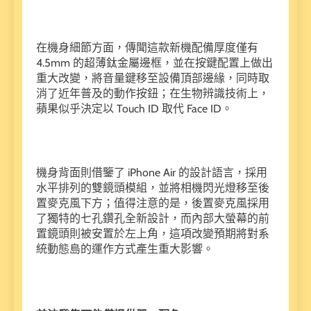
在機身細節方面，傳聞這款新機配備厚度僅有
4.5mm 的超薄鈦金屬邊框，並在按鍵配置上做出
重大改變，將音量鍵移至設備頂部邊緣，同時取
消了近年普及的動作按鈕；在生物辨識技術上，
蘋果似乎決定以 Touch ID 取代 Face ID。
機身背面則借鑒了 iPhone Air 的設計語言，採用
水平排列的雙鏡頭模組，並將相機閃光燈移至後
置麥克風下方；值得注意的是，後置麥克風採用
了獨特的七孔鑽孔全新設計，而內部大螢幕的前
置鏡頭則被安置於左上角，這項改變預期將對系
統動態島的運作方式產生重大影響。