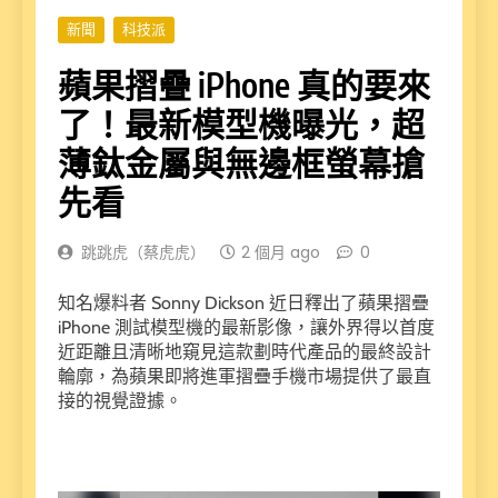
新聞
科技派
蘋果摺疊 iPhone 真的要來
了！最新模型機曝光，超
薄鈦金屬與無邊框螢幕搶
先看
跳跳虎（蔡虎虎）
2 個月 ago
0
知名爆料者 Sonny Dickson 近日釋出了蘋果摺疊
iPhone 測試模型機的最新影像，讓外界得以首度
近距離且清晰地窺見這款劃時代產品的最終設計
輪廓，為蘋果即將進軍摺疊手機市場提供了最直
接的視覺證據。