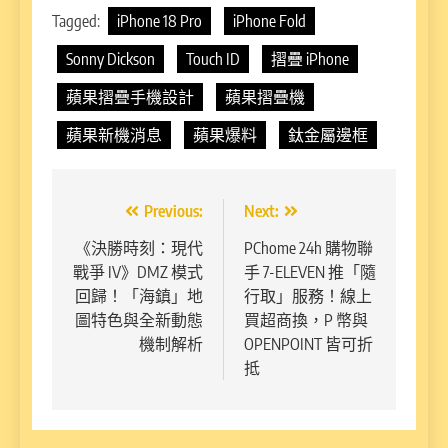
Tagged:
iPhone 18 Pro
iPhone Fold
Sonny Dickson
Touch ID
摺疊 iPhone
蘋果摺疊手機設計
蘋果摺疊機
蘋果新機消息
蘋果爆料
鈦金屬邊框
文
Previous:
Next:
章
《決勝時刻：現代
PChome 24h 購物聯
戰爭 IV》DMZ 模式
手 7-ELEVEN 推「隨
導
回歸！「海鎮」地
行取」服務！線上
覽
圖特色與全新動態
買超商換，P 幣與
機制解析
OPENPOINT 皆可折
抵