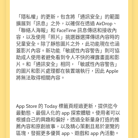
「隱私權」的更新，包含將「通訊安全」的範圍
擴展到「訊息」之外，以確保在透過 AirDrop、
「聯絡人海報」和 FaceTime 訊息傳送和接收內
容，以及使用「照片」挑選器選擇傳送內容時的
兒童安全。除了靜態圖片之外，此功能現在也涵
蓋影片內容。新功能「敏感性內容警告」則可協
助成人使用者避免看到令人不快的裸露畫面和影
片。和「通訊安全」相同，「敏感性內容警告」
的圖片和影片處理都在裝置端執行，因此 Apple
將無法取得相關內容。
App Store 的 Today 標籤頁經過更新，提供迄今
最動態、最個人化的 app 探索體驗。使用者可以
根據自己的興趣和偏好，透過全新量身打造的推
薦內容和原創故事，以及精心策劃且易於瀏覽的
區塊，發掘更多優質 app、遊戲和 app 內活動。