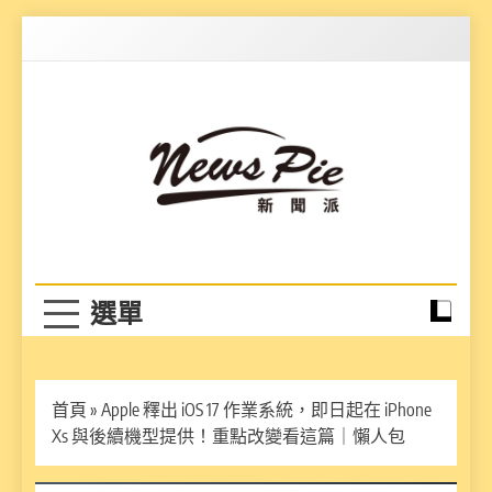
Skip
to
content
News Pie
最有料的新聞
首頁
»
Apple 釋出 iOS 17 作業系統，即日起在 iPhone
Xs 與後續機型提供！重點改變看這篇｜懶人包