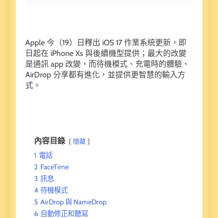
Apple 今（19）日釋出 iOS 17 作業系統更新，即
日起在 iPhone Xs 與後續機型提供；最大的改變
是通訊 app 改變，而待機模式、充電時的體驗、
AirDrop 分享都有進化，並提供更智慧的輸入方
式。
內容目錄
隱藏
1
電話
2
FaceTime
3
訊息
4
待機模式
5
AirDrop 與 NameDrop
6
自動修正和聽寫