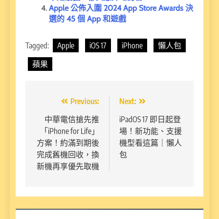
Apple 公佈入圍 2024 App Store Awards 決
選的 45 個 App 和遊戲
Tagged:
Apple
iOS 17
iPhone
懶人包
蘋果
文
Previous:
Next:
章
中華電信搶先推
iPadOS 17 即日起登
「iPhone for Life」
場！新功能、支援
導
方案！約滿到期後
機型看這篇｜懶人
覽
完成舊機回收，換
包
新機再享優先取機