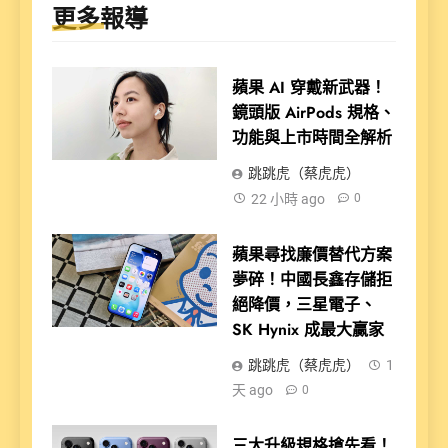
更多報導
蘋果 AI 穿戴新武器！
鏡頭版 AirPods 規格、
功能與上市時間全解析
跳跳虎（蔡虎虎）
22 小時 ago
0
蘋果尋找廉價替代方案
夢碎！中國長鑫存儲拒
絕降價，三星電子、
SK Hynix 成最大贏家
跳跳虎（蔡虎虎）
1
天 ago
0
三大升級規格搶先看！