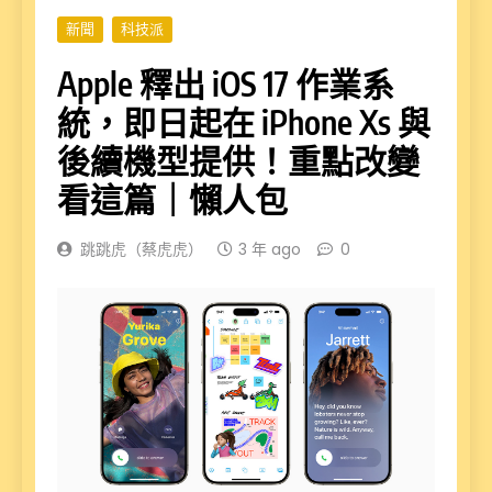
新聞
科技派
Apple 釋出 iOS 17 作業系
統，即日起在 iPhone Xs 與
後續機型提供！重點改變
看這篇｜懶人包
跳跳虎（蔡虎虎）
3 年 ago
0