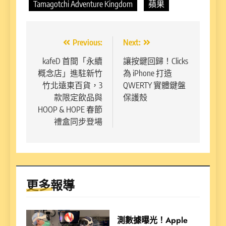
Tamagotchi Adventure Kingdom
蘋果
文
Previous:
Next:
章
kafeD 首間「永續
讓按鍵回歸！Clicks
概念店」進駐新竹
為 iPhone 打造
導
竹北遠東百貨，3
QWERTY 實體鍵盤
覽
款限定飲品與
保護殼
HOOP & HOPE 春節
禮盒同步登場
更多報導
測數據曝光！Apple