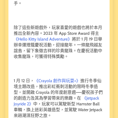
手。
除了這些新遊戲外，玩家喜愛的遊戲也將於本月
推出全新內容。2023 年 App Store Award 得主
《Hello Kitty Island Adventure》
將於 1 月 19 日舉
辦幸運燈籠慶祝活動，迎接龍年。一條龍飛越友
誼島，留下象徵吉祥的珍貴龍珠。在慶祝活動中
收集龍珠，可獲得特殊獎勵。
1 月 12 日，
《Crayola 創作與玩耍+》
進行冬季仙
境主題改造，推出彩虹衝刺活動的限時冬季造
型，並開啟 Crayola 的年度創意週——慶祝孩子們
的創造力及其為學習帶來的樂趣。在
《Jetpack
Joyride 2》
中，玩家可以駕駛新型 Hamster Ball
車輛，換上迷彩英雄造型，並駕駛 Water Jetpack
來趟潮濕狂野之旅。