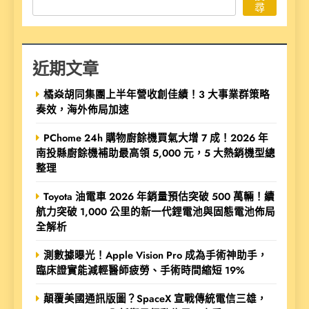
尋
近期文章
橘焱胡同集團上半年營收創佳績！3 大事業群策略
奏效，海外佈局加速
PChome 24h 購物廚餘機買氣大增 7 成！2026 年
南投縣廚餘機補助最高領 5,000 元，5 大熱銷機型總
整理
Toyota 油電車 2026 年銷量預估突破 500 萬輛！續
航力突破 1,000 公里的新一代鋰電池與固態電池佈局
全解析
測數據曝光！Apple Vision Pro 成為手術神助手，
臨床證實能減輕醫師疲勞、手術時間縮短 19%
顛覆美國通訊版圖？SpaceX 宣戰傳統電信三雄，