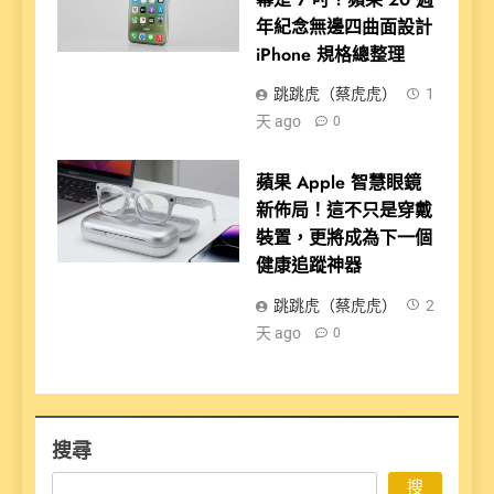
年紀念無邊四曲面設計
iPhone 規格總整理
跳跳虎（蔡虎虎）
1
天 ago
0
蘋果 Apple 智慧眼鏡
新佈局！這不只是穿戴
裝置，更將成為下一個
健康追蹤神器
跳跳虎（蔡虎虎）
2
天 ago
0
搜尋
搜