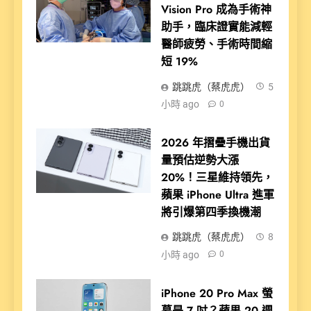
Vision Pro 成為手術神
助手，臨床證實能減輕
醫師疲勞、手術時間縮
短 19%
跳跳虎（蔡虎虎）
5
小時 ago
0
2026 年摺疊手機出貨
量預估逆勢大漲
20%！三星維持領先，
蘋果 iPhone Ultra 進軍
將引爆第四季換機潮
跳跳虎（蔡虎虎）
8
小時 ago
0
iPhone 20 Pro Max 螢
幕是 7 吋？蘋果 20 週