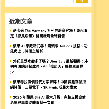
近期文章
麥卡倫 The Harmony 系列最終章登場！免稅限
定《椰風煖韻》桃園機場全球首發
蘋果 AI 穿戴新武器！鏡頭版 AirPods 規格、功
能與上市時間全解析
外送員薪水變多了嗎？Uber Eats 最新觀察：外
送專法讓時薪成長，但「這原因」讓接單量變
少
蘋果尋找廉價替代方案夢碎！中國長鑫存儲拒
絕降價，三星電子、SK Hynix 成最大贏家
2026 年蘋果 Siri AI 重大升級！完整支援設備
名單與高階硬體限制一次看