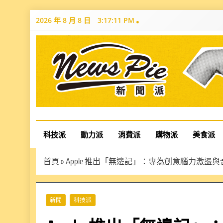
Skip
2026 年 8 月 8 日
3:17:13 PM
to
content
News Pie
最有料的新聞
科技派
動力派
消費派
購物派
美食派
首頁
»
Apple 推出「無邊記」：專為創意腦力激盪與
新聞
科技派