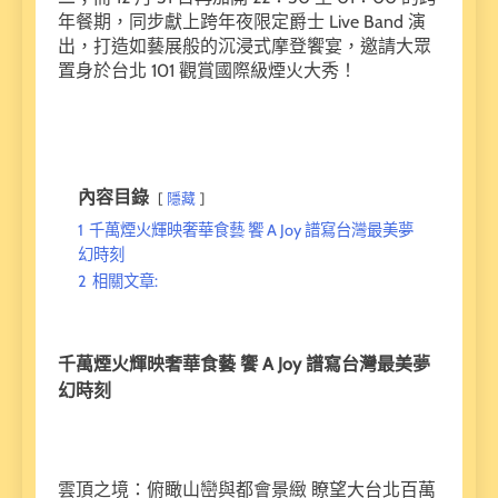
年餐期，同步獻上跨年夜限定爵士 Live Band 演
出，打造如藝展般的沉浸式摩登饗宴，邀請大眾
置身於台北 101 觀賞國際級煙火大秀！
內容目錄
隱藏
1
千萬煙火輝映奢華食藝 饗 A Joy 譜寫台灣最美夢
幻時刻
2
相關文章:
千萬煙火輝映奢華食藝 饗 A Joy 譜寫台灣最美夢
幻時刻
雲頂之境：俯瞰山巒與都會景緻 瞭望大台北百萬