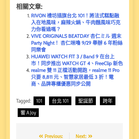
相關文章:
RIVON 禮坊插旗台北 101！將法式糕點融
入在地風味，麻辣火鍋、牛肉麵風味巧克
力你看過嗎？
VIVE ORIGINALS BEATDAY 杏仁ミル 週末
Party Night！ 杏仁咪嚕 9/29 舉辦 6 年粉絲
同樂會
HUAWEI WATCH FIT 3 / Band 9 在台上
市！同步推出 WATCH GT 4、FreeClip 新色
realme 雙 11 正檔活動開跑，realme 11 Pro
只要 8,811 元、智慧家居最低 3 折！電
商、品牌專櫃優惠同步公開
Tagged:
101
台北 101
聖誕節
跨年
饗 A Joy
文
Previous:
Next: