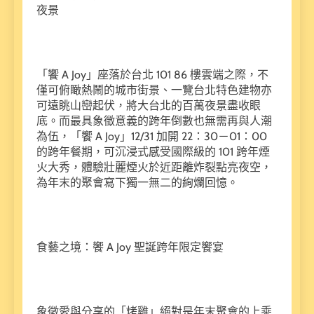
夜景
「饗 A Joy」座落於台北 101 86 樓雲端之際，不
僅可俯瞰熱鬧的城市街景、一覽台北特色建物亦
可遠眺山巒起伏，將大台北的百萬夜景盡收眼
底。而最具象徵意義的跨年倒數也無需再與人潮
為伍，「饗 A Joy」12/31 加開 22：30－01：00
的跨年餐期，可沉浸式感受國際級的 101 跨年煙
火大秀，體驗壯麗煙火於近距離炸裂點亮夜空，
為年末的聚會寫下獨一無二的絢爛回憶。
食藝之境：饗 A Joy 聖誕跨年限定饗宴
象徵愛與分享的「烤雞」絕對是年末聚會的上乘