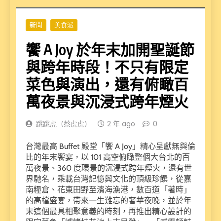
新聞
美食派
饗 A Joy 於年末加開聖誕節
與跨年時段！不只有限定
菜色與演出，還有俯瞰百
萬夜景與沉浸式跨年煙火
跳跳虎（蔡虎虎）
2 年 ago
0
台灣最高 Buffet 殿堂「饗 A Joy」精心呈獻無與倫
比的年末饗宴，以 101 高空俯瞰整個大台北的百
萬夜景、360 度環景的沉浸式跨年煙火，還有世
界馳名，乘載台灣記憶與文化的頂級珍饌，從嘉
南糧倉、花東田野至濱海漁港，數百道「著時」
的高檔盛宴，帶來一生難忘的奢華夜晚，並於年
末這個最具相聚意義的時刻，再推出精心設計的