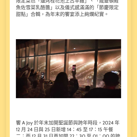
限定菜色「爐烤桂花池上古早雞」、「威靈頓鮭
魚佐雪菜乳酪醬」以及儀式感滿滿的「節慶限定
甜點」合輯，為年末的饗宴添上絢爛紀實。
饗 A Joy 於年末加開聖誕節與跨年時段，2024 年
12 月 24 日與 25 日新增 14：45 至 17：15 午餐
二；而 12 月 31 日再加開 22：30 至 01：00 的跨