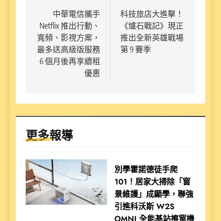
章
中華電信攜手
科技旅店大進擊！
Netflix 推出行動、
《爐石戰記》現正
導
寬頻、影視方案，
推出全新英雄戰場
覽
最多送高級版服務
第 9 賽季
6 個月後再享續租
優惠
更多報導
別學霍諾德徒手爬
101！居家大掃除「窗
景維護」成顯學，聯強
引進科沃斯 W2S
OMNI 全能基站擦窗機