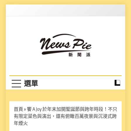
Skip
to
content
News Pie
最有料的新聞
首頁
»
饗 A Joy 於年末加開聖誕節與跨年時段！不只
有限定菜色與演出，還有俯瞰百萬夜景與沉浸式跨
年煙火