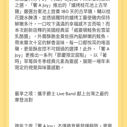
之選，「饗 A Joy」推出的「爐烤桂花池上古早
雞」嚴選台東池上放養 180 天的古早雞，輔以桂
花鹽水醃漬，並透過獨特的爐烤工藝使雞肉保持
鮮嫩多汁，一口咬下滿滿的幸福感不言而喻！而
本次創新詮釋的英國經典菜「威靈頓鮭魚佐雪菜
乳酪醬」，外層酥脆金黃佐搭內餡鮮嫩的鮭魚，
帶來層次十足的鮮香滋味，每一口都悅耳的喀滋
聲，更是酥皮控不可錯過的選擇！此外，「饗 A
Joy」更推出一系列「節慶限定甜點」，以「著
時」草莓與冬季經典元素為靈感，展開一場年末
限定的視覺與味蕾感動。
藝享之境：攜手爵士 Live Band 獻上台灣之最的
摩登派對
跨年之夜「饗 A Joy」不僅將食藝發揮極致，更邀