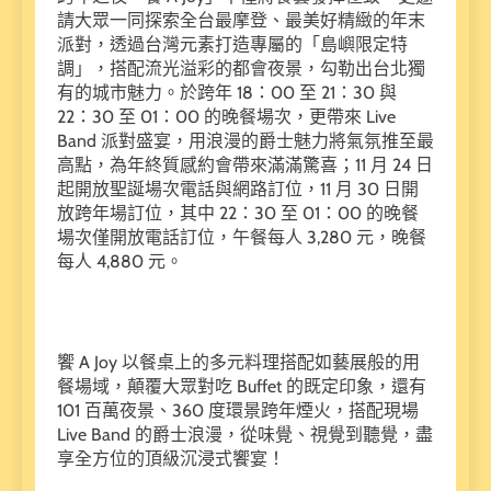
請大眾一同探索全台最摩登、最美好精緻的年末
派對，透過台灣元素打造專屬的「島嶼限定特
調」，搭配流光溢彩的都會夜景，勾勒出台北獨
有的城市魅力。於跨年 18：00 至 21：30 與
22：30 至 01：00 的晚餐場次，更帶來 Live
Band 派對盛宴，用浪漫的爵士魅力將氣氛推至最
高點，為年終質感約會帶來滿滿驚喜；11 月 24 日
起開放聖誕場次電話與網路訂位，11 月 30 日開
放跨年場訂位，其中 22：30 至 01：00 的晚餐
場次僅開放電話訂位，午餐每人 3,280 元，晚餐
每人 4,880 元。
饗 A Joy 以餐桌上的多元料理搭配如藝展般的用
餐場域，顛覆大眾對吃 Buffet 的既定印象，還有
101 百萬夜景、360 度環景跨年煙火，搭配現場
Live Band 的爵士浪漫，從味覺、視覺到聽覺，盡
享全方位的頂級沉浸式饗宴！