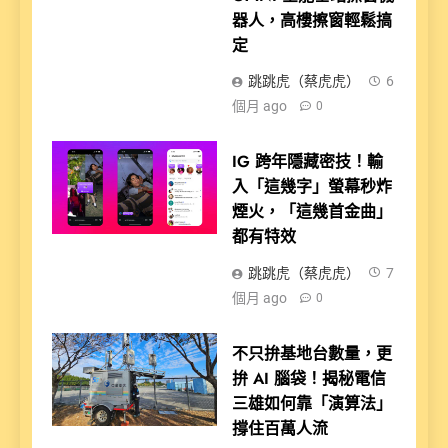
器人，高樓擦窗輕鬆搞
定
跳跳虎（蔡虎虎）
6
個月 ago
0
IG 跨年隱藏密技！輸
入「這幾字」螢幕秒炸
煙火，「這幾首金曲」
都有特效
跳跳虎（蔡虎虎）
7
個月 ago
0
不只拚基地台數量，更
拚 AI 腦袋！揭秘電信
三雄如何靠「演算法」
撐住百萬人流