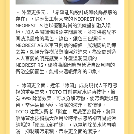
・ 外型更多元：「希望能夠設計成如裝飾品般的
存在」，除匯集工藝大成的 NEOREST NX，
NEOREST LS 也以優雅時尚的流線設計融入環
境，加入金屬飾條增添空間層次，並提供適配不
同裝潢風格的黑色、鎳色、銀色三色選擇。
NEOREST AS 以筆直俐落的線條，展現簡約洗鍊
之美，如陽光從樹葉縫隙照射進來，為空間創造
人人喜愛的明亮感受。外型溫潤圓順的
NEOREST RS，優雅曲線因應想營造自然氛圍的
衛浴空間而生，能帶來溫暖柔和的印象。
・ 除菌更全面：近年「除菌」成為現代人不可忽
視的重要需求，TOTO 首創電解水除菌技術，擁
有 99% 除菌效果，可以分解污物，使污垢難以殘
留，常保馬桶內壁、噴嘴的潔淨，疫情後，
TOTO 注意消費者「除菌」意識更為提升，將電
解除菌水技術擴大運用於時常被忽略卻容易藏污
納垢的「便座底部前緣」，以電解除菌水均勻噴
灑，抑制髒污累積，帶來更全面的潔淨。