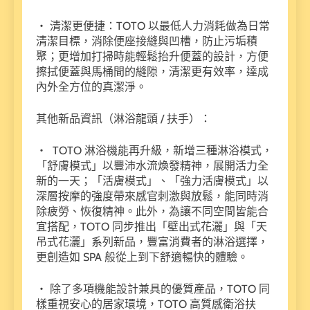
・ 清潔更便捷：TOTO 以最低人力消耗做為日常
清潔目標，消除便座接縫與凹槽，防止污垢積
聚；更增加打掃時能輕鬆抬升便蓋的設計，方便
擦拭便蓋與馬桶間的縫隙，清潔更有效率，達成
內外全方位的真潔淨。
其他新品資訊（淋浴龍頭 / 扶手）：
・ TOTO 淋浴機能再升級，新增三種淋浴模式，
「舒膚模式」以豐沛水流煥發精神，展開活力全
新的一天；「活膚模式」、「強力活膚模式」以
深層按摩的強度帶來感官刺激與放鬆，能同時消
除疲勞、恢復精神。此外，為讓不同空間皆能合
宜搭配，TOTO 同步推出「壁出式花灑」與「天
吊式花灑」系列新品，豐富消費者的淋浴選擇，
更創造如 SPA 般從上到下舒適暢快的體驗。
・ 除了多項機能設計兼具的優質產品，TOTO 同
樣重視安心的居家環境，TOTO 高質感衛浴扶