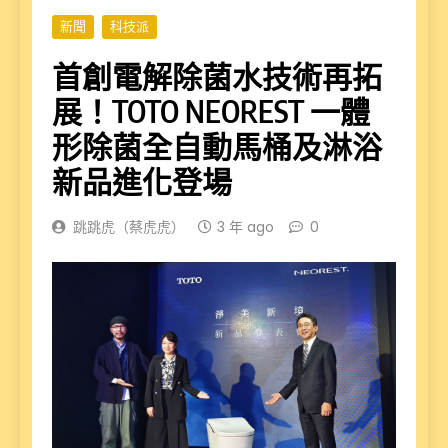
新聞
科技派
首創電解除菌水技術再拓
展！TOTO NEOREST 一體
形除菌全自動馬桶及淋浴
新品進化登場
跳跳虎（蔡虎虎）
3 年 ago
0