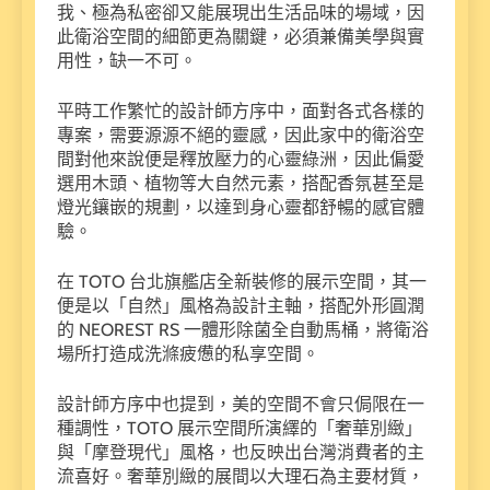
我、極為私密卻又能展現出生活品味的場域，因
此衛浴空間的細節更為關鍵，必須兼備美學與實
用性，缺一不可。
平時工作繁忙的設計師方序中，面對各式各樣的
專案，需要源源不絕的靈感，因此家中的衛浴空
間對他來說便是釋放壓力的心靈綠洲，因此偏愛
選用木頭、植物等大自然元素，搭配香氛甚至是
燈光鑲嵌的規劃，以達到身心靈都舒暢的感官體
驗。
在 TOTO 台北旗艦店全新裝修的展示空間，其一
便是以「自然」風格為設計主軸，搭配外形圓潤
的 NEOREST RS 一體形除菌全自動馬桶，將衛浴
場所打造成洗滌疲憊的私享空間。
設計師方序中也提到，美的空間不會只侷限在一
種調性，TOTO 展示空間所演繹的「奢華別緻」
與「摩登現代」風格，也反映出台灣消費者的主
流喜好。奢華別緻的展間以大理石為主要材質，