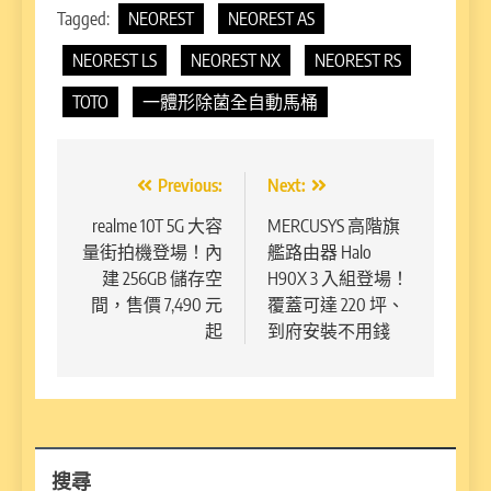
Tagged:
NEOREST
NEOREST AS
NEOREST LS
NEOREST NX
NEOREST RS
TOTO
一體形除菌全自動馬桶
文
Previous:
Next:
章
realme 10T 5G 大容
MERCUSYS 高階旗
量街拍機登場！內
艦路由器 Halo
導
建 256GB 儲存空
H90X 3 入組登場！
覽
間，售價 7,490 元
覆蓋可達 220 坪、
起
到府安裝不用錢
搜尋