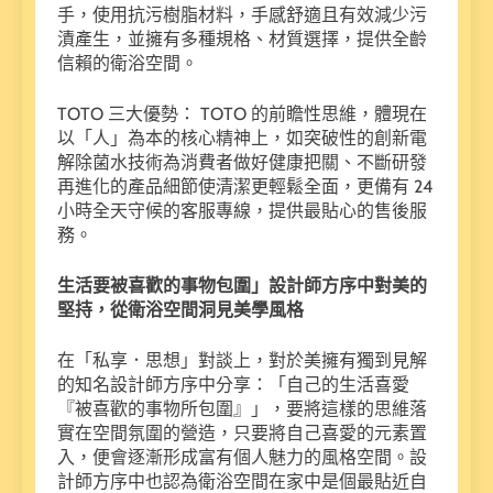
手，使用抗污樹脂材料，手感舒適且有效減少污
漬產生，並擁有多種規格、材質選擇，提供全齡
信賴的衛浴空間。
TOTO 三大優勢： TOTO 的前瞻性思維，體現在
以「人」為本的核心精神上，如突破性的創新電
解除菌水技術為消費者做好健康把關、不斷研發
再進化的產品細節使清潔更輕鬆全面，更備有 24
小時全天守候的客服專線，提供最貼心的售後服
務。
生活要被喜歡的事物包圍」設計師方序中對美的
堅持，從衛浴空間洞見美學風格
在「私享．思想」對談上，對於美擁有獨到見解
的知名設計師方序中分享：「自己的生活喜愛
『被喜歡的事物所包圍』」，要將這樣的思維落
實在空間氛圍的營造，只要將自己喜愛的元素置
入，便會逐漸形成富有個人魅力的風格空間。設
計師方序中也認為衛浴空間在家中是個最貼近自