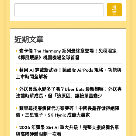
搜
尋
近期文章
麥卡倫 The Harmony 系列最終章登場！免稅限定
《椰風煖韻》桃園機場全球首發
蘋果 AI 穿戴新武器！鏡頭版 AirPods 規格、功能與
上市時間全解析
外送員薪水變多了嗎？Uber Eats 最新觀察：外送專
法讓時薪成長，但「這原因」讓接單量變少
蘋果尋找廉價替代方案夢碎！中國長鑫存儲拒絕降
價，三星電子、SK Hynix 成最大贏家
2026 年蘋果 Siri AI 重大升級！完整支援設備名單
與高階硬體限制一次看