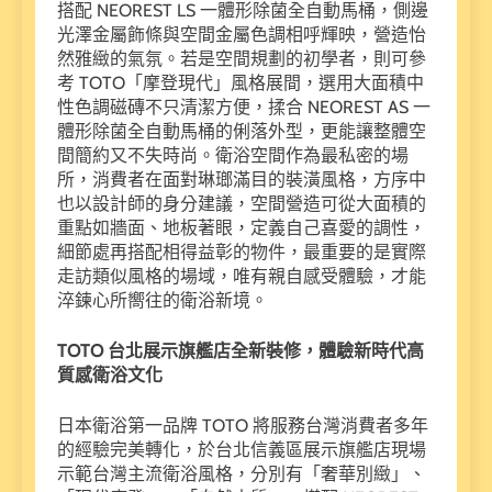
搭配 NEOREST LS 一體形除菌全自動馬桶，側邊
光澤金屬飾條與空間金屬色調相呼輝映，營造怡
然雅緻的氣氛。若是空間規劃的初學者，則可參
考 TOTO「摩登現代」風格展間，選用大面積中
性色調磁磚不只清潔方便，揉合 NEOREST AS 一
體形除菌全自動馬桶的俐落外型，更能讓整體空
間簡約又不失時尚。衛浴空間作為最私密的場
所，消費者在面對琳瑯滿目的裝潢風格，方序中
也以設計師的身分建議，空間營造可從大面積的
重點如牆面、地板著眼，定義自己喜愛的調性，
細節處再搭配相得益彰的物件，最重要的是實際
走訪類似風格的場域，唯有親自感受體驗，才能
淬鍊心所嚮往的衛浴新境。
TOTO
台北展示旗艦店全新裝修，體驗新時代高
質感衛浴文化
日本衛浴第一品牌 TOTO 將服務台灣消費者多年
的經驗完美轉化，於台北信義區展示旗艦店現場
示範台灣主流衛浴風格，分別有「奢華別緻」、