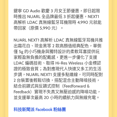
鍵寧 GD Audio 歡慶 3 月女王節優惠，即日起限
時推出 NUARL 全品牌最低 3 折起優惠，NEXT1
高解析 LDAC 真無線藍牙耳機限時 4,990 元就能
帶回家（原價 5,990 元）。
NUARL NEXT1 高解析 LDAC 真無線藍牙耳機共推
出霜花白、琉金黑等 2 款高顏值經典配色，單側
僅 5g 的小巧機身與獨特設計的柔軟耳塞提供玩
家輕盈無負擔的配戴感，更進一步優化了支援
LDAC 編碼技術、取得 Hi-Res Wireless 小金標認
證的極致音質；為對應現代人快速又多工的生活
步調，NUARL NEXT1 支援多點連線，可同時配對
2 台裝置後輕鬆切換，搭配混合主動降噪技術，
結合前饋式與反饋式控制（Feedforward &
Feedback）實現不失真又無壓迫感的降噪功能，
並支援單次最高 20 小時的續航力與無線充電。
科技新聞派 Facebook 粉絲團