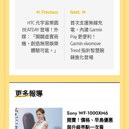
文
Previous:
Next:
章
HTC 元宇宙樂園
首次支援無線充
BEATDAY 登場！外
電，內建 Garmin
導
媒：「開闢虛實商
Pay 更便利！
覽
機，創造無限娛樂
Garmin vívomove
體驗可能。」
Trend 指針智慧腕
錶進化登場
更多報導
Sony WF-1000XM6
開賣！價格、早鳥優惠
與升級亮點一次看