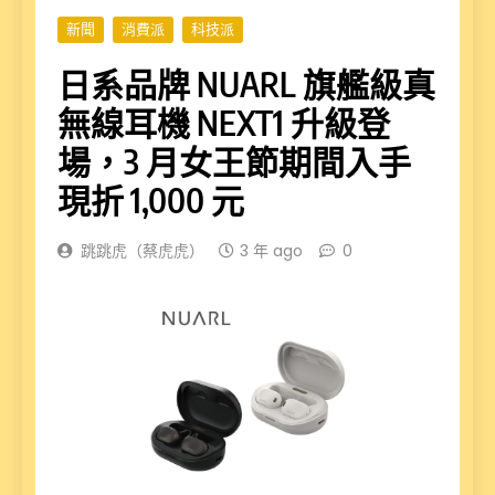
新聞
消費派
科技派
日系品牌 NUARL 旗艦級真
無線耳機 NEXT1 升級登
場，3 月女王節期間入手
現折 1,000 元
跳跳虎（蔡虎虎）
3 年 ago
0