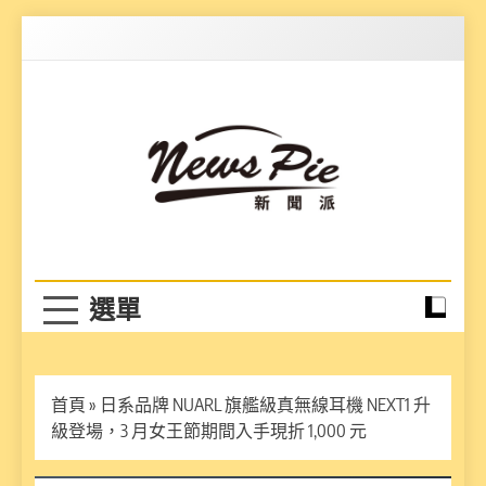
Skip
to
content
News Pie
最有料的新聞
首頁
»
日系品牌 NUARL 旗艦級真無線耳機 NEXT1 升
級登場，3 月女王節期間入手現折 1,000 元