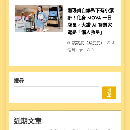
南珉貞自爆私下有小潔
癖！化身 MOVA 一日
店長，大讚 AI 智慧家
電是「懶人救星」
跳跳虎（蔡虎虎）
4
個月 ago
0
搜尋
搜
尋
近期文章