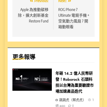
文
Previous:
Next:
章
Apple 為推動碳移
ROG Phone 7
除，擴大創新基金
Ultimate 電競手機 +
導
Restore Fund
空氣動力風扇 7 開
覽
箱動眼看
更多報導
年砸 14.2 億人民幣研
發！Roborock 石頭科
技以台灣為重要驗證市
場加速產品迭代
跳跳虎（蔡虎虎）
1
週 ago
0