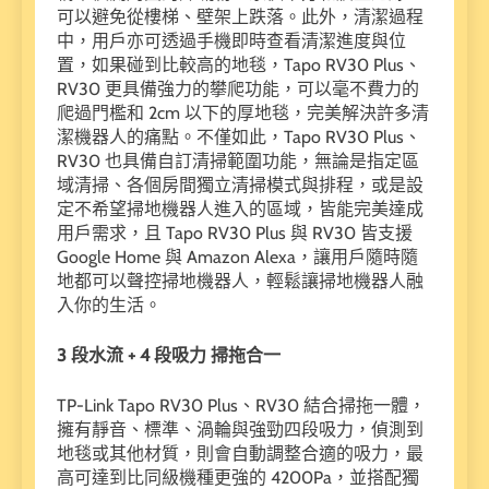
可以避免從樓梯、壁架上跌落。此外，清潔過程
中，用戶亦可透過手機即時查看清潔進度與位
置，如果碰到比較高的地毯，Tapo RV30 Plus、
RV30 更具備強力的攀爬功能，可以毫不費力的
爬過門檻和 2cm 以下的厚地毯，完美解決許多清
潔機器人的痛點。不僅如此，Tapo RV30 Plus、
RV30 也具備自訂清掃範圍功能，無論是指定區
域清掃、各個房間獨立清掃模式與排程，或是設
定不希望掃地機器人進入的區域，皆能完美達成
用戶需求，且 Tapo RV30 Plus 與 RV30 皆支援
Google Home 與 Amazon Alexa，讓用戶隨時隨
地都可以聲控掃地機器人，輕鬆讓掃地機器人融
入你的生活。
3
段水流 + 4
段吸力
掃拖合一
TP-Link Tapo RV30 Plus、RV30 結合掃拖一體，
擁有靜音、標準、渦輪與強勁四段吸力，偵測到
地毯或其他材質，則會自動調整合適的吸力，最
高可達到比同級機種更強的 4200Pa，並搭配獨