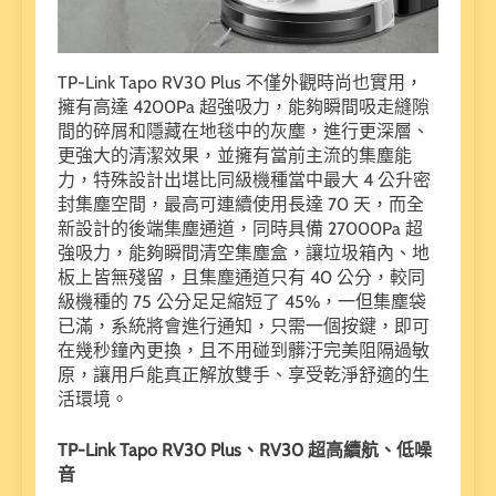
TP-Link Tapo RV30 Plus 不僅外觀時尚也實用，
擁有高達 4200Pa 超強吸力，能夠瞬間吸走縫隙
間的碎屑和隱藏在地毯中的灰塵，進行更深層、
更強大的清潔效果，並擁有當前主流的集塵能
力，特殊設計出堪比同級機種當中最大 4 公升密
封集塵空間，最高可連續使用長達 70 天，而全
新設計的後端集塵通道，同時具備 27000Pa 超
強吸力，能夠瞬間清空集塵盒，讓垃圾箱內、地
板上皆無殘留，且集塵通道只有 40 公分，較同
級機種的 75 公分足足縮短了 45%，一但集塵袋
已滿，系統將會進行通知，只需一個按鍵，即可
在幾秒鐘內更換，且不用碰到髒汙完美阻隔過敏
原，讓用戶能真正解放雙手、享受乾淨舒適的生
活環境。
TP-Link Tapo RV30 Plus
、RV30
超高續航、低噪
音