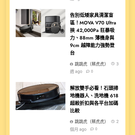
告別低矮家具清潔盲
區！MOVA V70 Ultra
挾 42,000Pa 狂暴吸
力、88mm 薄機身與
9cm 越障能力強勢登
台
跳跳虎（蔡虎虎）
3
週 ago
0
解放雙手必看！石頭掃
地機器人、洗地機 618
超殺折扣與各平台加碼
比較
跳跳虎（蔡虎虎）
2
個月 ago
0