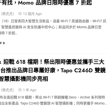
 千有找，momo 品牌日限時優惠 7 折起
（蔡虎虎）
12 個月 Ago
k 今（18）日發表四大智慧生活新品，涵蓋 Wi-Fi 7 高速路由器、Wi-Fi7 訊
智慧遙控器與 AI 安全防護中控中心；新品同步於 Momo 品牌日登
時 7 折起…
e
Link 迎戰 618 檔期！祭出限時優惠並攜手三大
台推出品牌日專屬好康，Tapo C246D 雙鏡
I 智慧攝影機同步亮相
（蔡虎虎）
1 年 Ago
 宣布全面迎戰 618 檔期，祭出 Wi-Fi 7 熱銷機種 Deco、Archer 系列限時
全新產品 Tapo C246D 雙鏡頭 AI 智慧攝影機；同時更攜手 Momo…