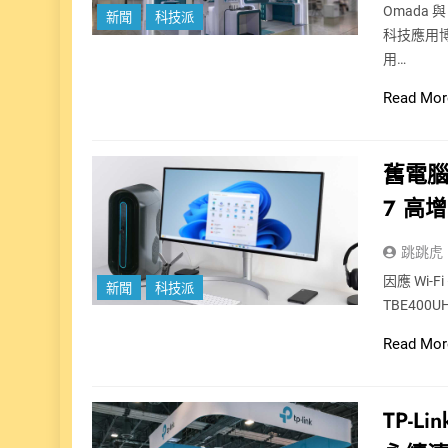
Omada 與
新聞
科技派
科技應用博
用…
Read Mor
舊電腦
7 高增
跳跳虎
因應 Wi-F
新聞
科技派
TBE400
Read Mor
TP-L