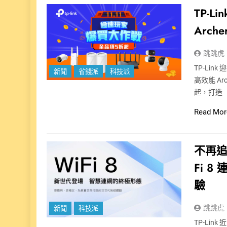
TP-L
Arch
跳跳虎
TP-Lin
新聞
省錢派
科技派
高效能 Ar
起，打造
Read Mor
不再追
Fi 
驗
跳跳虎
新聞
科技派
TP-Li