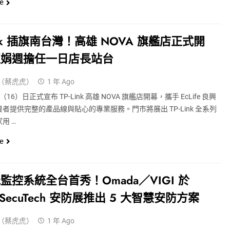
e
Link 插旗南台灣！高雄 NOVA 旗艦店正式開
趙娟週擔任一日店長站台
（蔡虎虎）
1 年 Ago
 今（16）日正式宣布 TP-Link 高雄 NOVA 旗艦店開幕，攜手 EcLife 良興
者提供完整的產品線與貼心的專業服務。門市將展出 TP-Link 全系列
用 …
e
監控系統全台首秀！Omada／VIGI 於
 SecuTech 安防展推出 5 大智慧安防方案
（蔡虎虎）
1 年 Ago