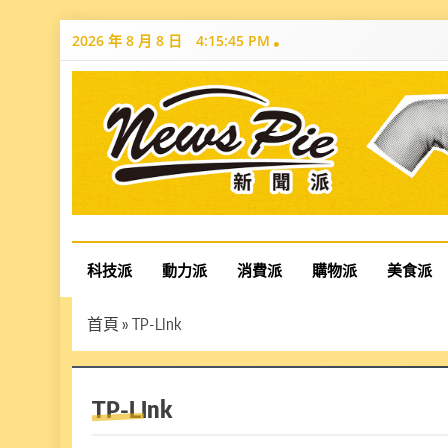
Skip
2026 年 8 月 8 日
4:15:46 PM
to
content
News Pie
最有料的新聞
科技派
動力派
消費派
購物派
美食派
首頁
»
TP-LInk
TP-LInk