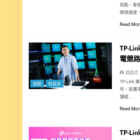
效能，象徵
峰值速度
Read Mor
TP-L
電競路由
跳跳虎
TP-Lin
新聞
科技派
市，並攜手 
讓經…
Read Mor
TP-L