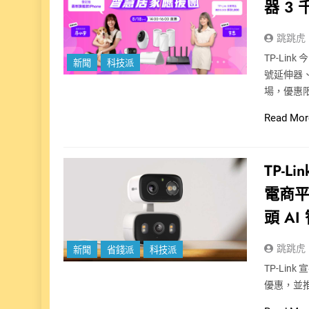
器 3
跳跳虎
TP-Lin
新聞
科技派
號延伸器、
場，優惠限
Read Mor
TP-
電商平
頭 A
跳跳虎
新聞
省錢派
科技派
TP-Link
優惠，並推出