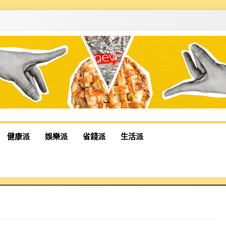
健康派
娛樂派
省錢派
生活派