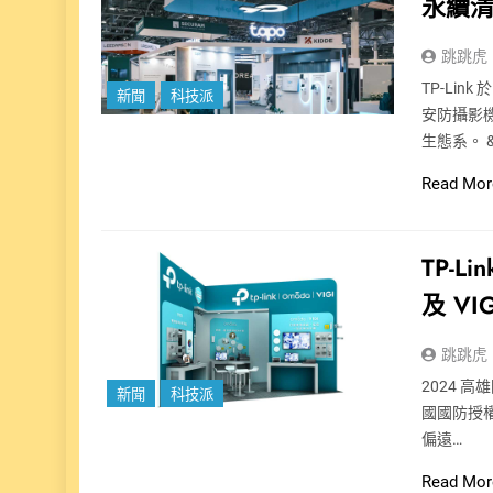
永續清
跳跳虎
TP-Lin
新聞
科技派
安防攝影機
生態系。 &
Read Mor
TP-
及 V
跳跳虎
2024 高雄
新聞
科技派
國國防授權
偏遠…
Read Mor