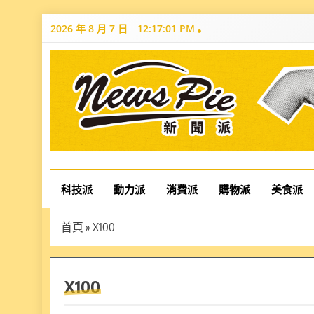
Skip
2026 年 8 月 7 日
12:17:02 PM
to
content
News Pie
最有料的新聞
科技派
動力派
消費派
購物派
美食派
首頁
»
X100
X100