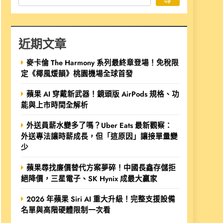
近期文章
麥卡倫 The Harmony 系列最終章登場！免稅限
定《椰風煖韻》桃園機場全球首發
蘋果 AI 穿戴新武器！鏡頭版 AirPods 規格、功
能與上市時間全解析
外送員薪水變多了嗎？Uber Eats 最新觀察：
外送專法讓時薪成長，但「這原因」讓接單量變
少
蘋果尋找廉價替代方案夢碎！中國長鑫存儲拒
絕降價，三星電子、SK Hynix 成最大贏家
2026 年蘋果 Siri AI 重大升級！完整支援設備
名單與高階硬體限制一次看