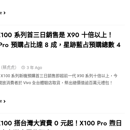
…
e
o X100 系列首三日銷售是 X90 十倍以上！
0 Pro 預購占比達 8 成，星跡藍占預購總數 4
（蔡虎虎）
3 年 Ago
宣布 X100 系列新機預購首三日銷售即超前一代 X90 系列十倍以上，今
開放消費者於 Vivo 全台體驗店取貨，祭出總價值逾百萬元禮包！
e
 X100 搭台灣大資費 0 元起！X100 Pro 煦日