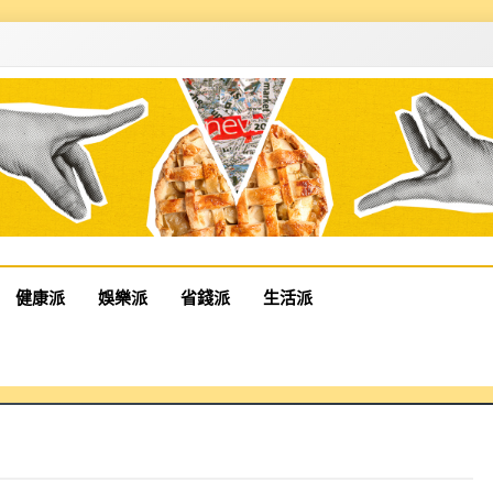
健康派
娛樂派
省錢派
生活派