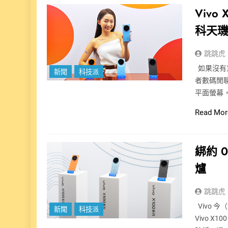
Viv
科天璣
跳跳虎
如果沒有意
新聞
科技派
者數碼閒
平面螢幕
Read Mor
綁約 
爐
跳跳虎
Vivo 
新聞
科技派
Vivo X