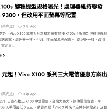
o X100s 變種機型規格曝光！處理器維持聯發
 9300，但改用平面螢幕等配置
（蔡虎虎）
3 年 Ago
外，vivo X100 旗艦系列新機將會有變種 X100s！根據新浪微博爆料
聊站透露，處理器一樣，但改用平面螢幕等配置。 處理器一樣、改用
，電池與…
e
0 元起！vivo X100 系列三大電信優惠方案出
（蔡虎虎）
3 年 Ago
今（27）日宣布推出 X100 中華電信、台灣大哥大、遠傳電信資費，享
100 5G 入手價最低 0 元起，隨貨再贈「vivo X 神來也麻將好運龍來」活動