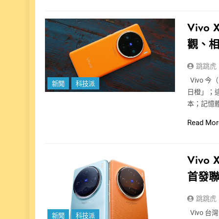
Viv
觀、
跳跳虎
Vivo 今
新聞
科技派
日橙」；這
本；記憶
Read Mor
Vivo
首發聯
跳跳虎
Vivo 台
新聞
科技派