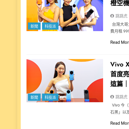
橙空
跳跳虎
台灣大哥大
新聞
科技派
費月租 99
Read Mor
Viv
首度亮
這篇
跳跳虎
新聞
科技派
Vivo 
石黑」以及
Read Mor