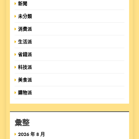
新聞
未分類
消費派
生活派
省錢派
科技派
美食派
購物派
彙整
2026 年 8 月