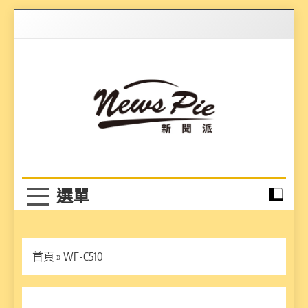
Skip
to
content
News Pie
最有料的新聞
首頁
»
WF-C510