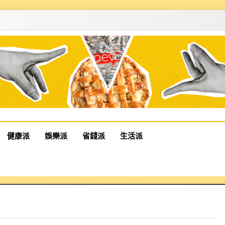
健康派
娛樂派
省錢派
生活派