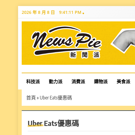
Skip
2026 年 8 月 8 日
9:41:12 PM
to
content
News Pie
最有料的新聞
科技派
動力派
消費派
購物派
美食派
首頁
»
Uber Eats優惠碼
Uber Eats優惠碼