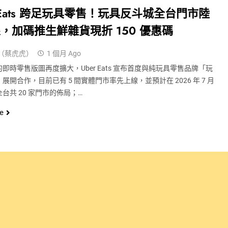
r Eats 跨足玩具零售！玩具反斗城全台門市陸
，加碼推生鮮雜貨現折 150 優惠碼
（蔡虎虎）
1 個月 Ago
即時零售版圖再度擴大，Uber Eats 宣布首度與純玩具零售品牌「玩
展開合作，目前已有 5 間實體門市率先上線，並預計在 2026 年 7 月
台共 20 家門市的佈局；…
e