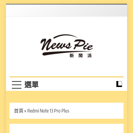
Skip
to
content
News Pie
最有料的新聞
首頁
»
Redmi Note 13 Pro Plus