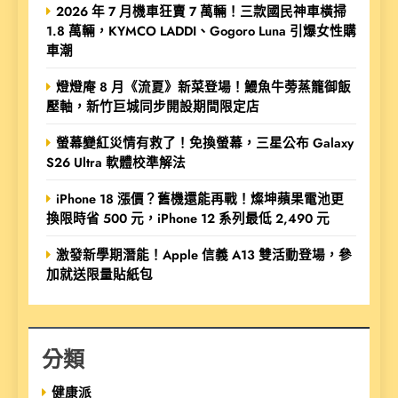
2026 年 7 月機車狂賣 7 萬輛！三款國民神車橫掃
1.8 萬輛，KYMCO LADDI、Gogoro Luna 引爆女性購
車潮
燈燈庵 8 月《流夏》新菜登場！鰻魚牛蒡蒸籠御飯
壓軸，新竹巨城同步開設期間限定店
螢幕變紅災情有救了！免換螢幕，三星公布 Galaxy
S26 Ultra 軟體校準解法
iPhone 18 漲價？舊機還能再戰！燦坤蘋果電池更
換限時省 500 元，iPhone 12 系列最低 2,490 元
激發新學期潛能！Apple 信義 A13 雙活動登場，參
加就送限量貼紙包
分類
健康派