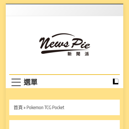
Skip
to
content
News Pie
最有料的新聞
首頁
»
Pokemon TCG Pocket