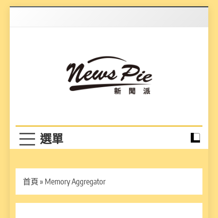
Skip
to
content
News Pie
最有料的新聞
首頁
»
Memory Aggregator