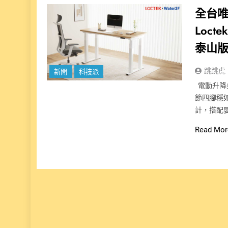
全台
Loc
泰山
跳跳虎
新聞
科技派
電動升降桌
節四腳穩
計，搭配
Read Mor