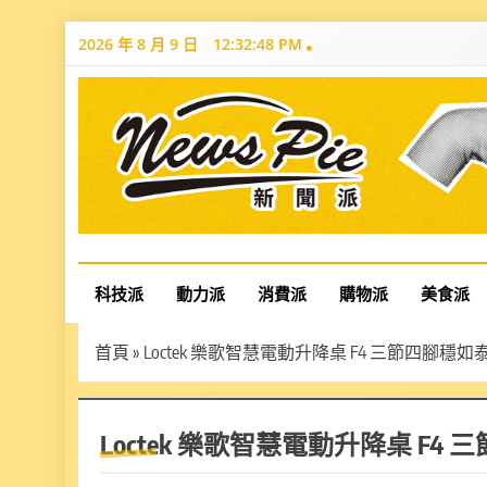
Skip
2026 年 8 月 9 日
12:32:49 PM
to
content
News Pie
最有料的新聞
科技派
動力派
消費派
購物派
美食派
首頁
»
Loctek 樂歌智慧電動升降桌 F4 三節四腳穩如
Loctek 樂歌智慧電動升降桌 F4