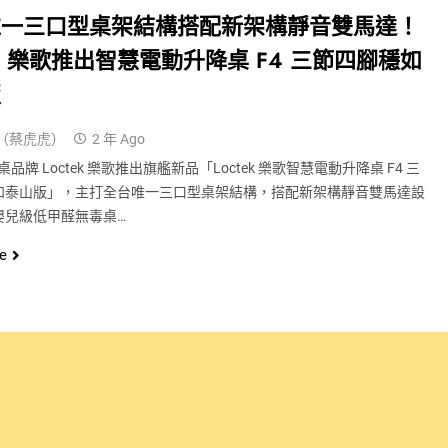
唯一三口型桌架結構搭配新架構靜音雙馬達！
tek 樂歌推出智慧電動升降桌 F4 三節四腳穩如
版
（蔡虎虎）
2 年 Ago
品牌 Loctek 樂歌推出旗艦新品「Loctek 樂歌智慧電動升降桌 F4 三
如泰山版」，主打全台唯一三口型桌架結構，搭配新架構靜音雙馬達設
嬰兒級低甲醛無毒桌…
e