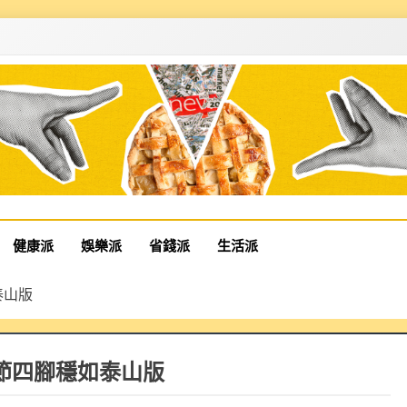
健康派
娛樂派
省錢派
生活派
泰山版
 三節四腳穩如泰山版