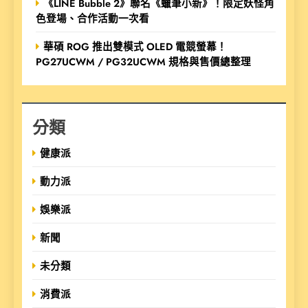
《LINE Bubble 2》聯名《蠟筆小新》！限定妖怪角
色登場、合作活動一次看
華碩 ROG 推出雙模式 OLED 電競螢幕！
PG27UCWM / PG32UCWM 規格與售價總整理
分類
健康派
動力派
娛樂派
新聞
未分類
消費派