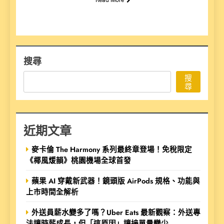
搜尋
搜
尋
近期文章
麥卡倫 The Harmony 系列最終章登場！免稅限定
《椰風煖韻》桃園機場全球首發
蘋果 AI 穿戴新武器！鏡頭版 AirPods 規格、功能與
上市時間全解析
外送員薪水變多了嗎？Uber Eats 最新觀察：外送專
法讓時薪成長，但「這原因」讓接單量變少