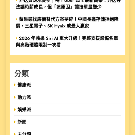
外送員薪水變多了嗎？Uber Eats 最新觀察：外送專
法讓時薪成長，但「這原因」讓接單量變少
蘋果尋找廉價替代方案夢碎！中國長鑫存儲拒絕降
價，三星電子、SK Hynix 成最大贏家
2026 年蘋果 Siri AI 重大升級！完整支援設備名單
與高階硬體限制一次看
分類
健康派
動力派
娛樂派
新聞
未分類