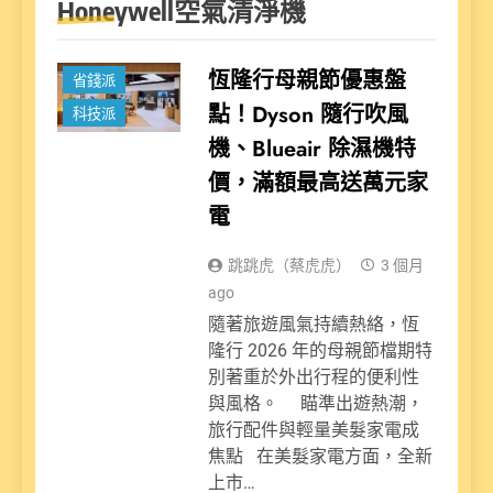
Honeywell空氣清淨機
新聞
恆隆行母親節優惠盤
省錢派
點！Dyson 隨行吹風
科技派
機、Blueair 除濕機特
價，滿額最高送萬元家
電
跳跳虎（蔡虎虎）
3 個月
ago
隨著旅遊風氣持續熱絡，恆
隆行 2026 年的母親節檔期特
別著重於外出行程的便利性
與風格。 瞄準出遊熱潮，
旅行配件與輕量美髮家電成
焦點 在美髮家電方面，全新
上市…