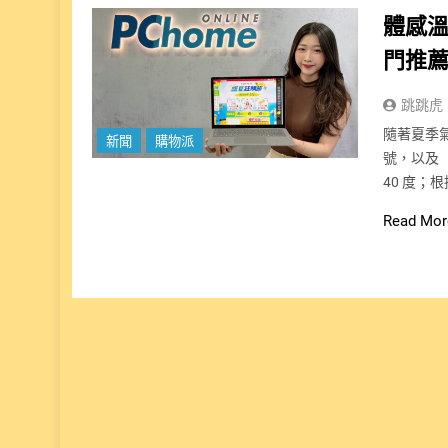
體感
門推薦
跳跳虎
隨著夏季
新聞
購物派
號，以及
40 度；根
Read Mor