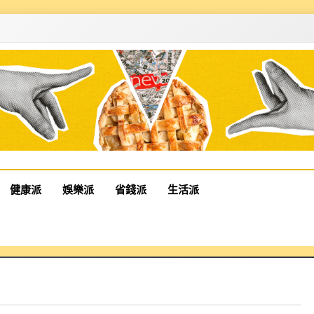
健康派
娛樂派
省錢派
生活派