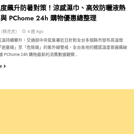
溫度飆升防暑對策！涼感濕巾、高效防曬液熱
與 PChome 24h 購物優惠總整理
（蔡虎虎）
4 週 Ago
氣溫持續攀升，交通部中央氣象署近日針對全台多個縣市發布高溫燈
「過量級」至「危險級」的紫外線警戒，全台各地的體感溫度普遍飆破
據 PChome 24h 購物最新的消費數據觀察…
e