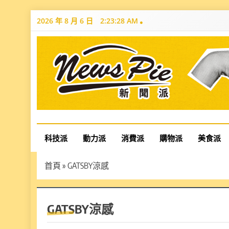
Skip
2026 年 8 月 6 日
2:23:29 AM
to
content
News Pie
最有料的新聞
科技派
動力派
消費派
購物派
美食派
首頁
»
GATSBY涼感
GATSBY涼感