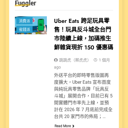
Fuggler
新聞
Uber Eats 跨足玩具零
消費派
售！玩具反斗城全台門
省錢派
市陸續上線，加碼推生
鮮雜貨現折 150 優惠碼
跳跳虎（蔡虎虎）
1 個月
ago
外送平台的即時零售版圖再
度擴大，Uber Eats 宣布首度
與純玩具零售品牌「玩具反
斗城」展開合作，目前已有 5
間實體門市率先上線，並預
計在 2026 年 7 月底前完成全
台共 20 家門市的佈局；…
Read More