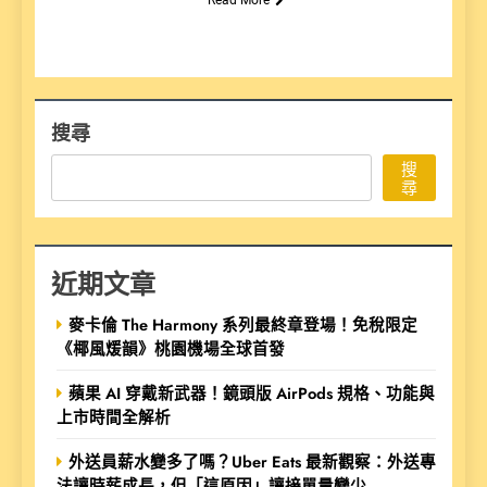
搜尋
搜
尋
近期文章
麥卡倫 The Harmony 系列最終章登場！免稅限定
《椰風煖韻》桃園機場全球首發
蘋果 AI 穿戴新武器！鏡頭版 AirPods 規格、功能與
上市時間全解析
外送員薪水變多了嗎？Uber Eats 最新觀察：外送專
法讓時薪成長，但「這原因」讓接單量變少