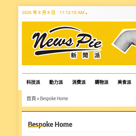
Skip
2026 年 8 月 8 日
11:12:10 AM
to
content
News Pie
最有料的新聞
科技派
動力派
消費派
購物派
美食派
首頁
»
Bespoke Home
Bespoke Home