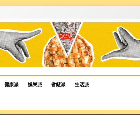
健康派
娛樂派
省錢派
生活派