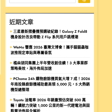
近期文章
三星最新摺疊機預購破紀錄！Galaxy Z Fold8
機身設計改良帶動 Z Flip 系列用戶跳槽潮
WeMo 響應 2026 臺灣文博會！攜手貓貓蟲咖
波推限定車貼與專屬香氛
橘焱胡同集團上半年營收創佳績！3 大事業群
策略奏效，海外佈局加速
PChome 24h 購物廚餘機買氣大增 7 成！2026
年南投縣廚餘機補助最高領 5,000 元，5 大熱銷
機型總整理
Toyota 油電車 2026 年銷量預估突破 500 萬
輛！續航力突破 1,000 公里的新一代鋰電池與固
態電池佈局全解析