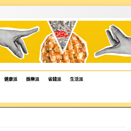
健康派
娛樂派
省錢派
生活派