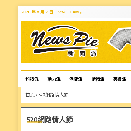
Skip
2026 年 8 月 7 日
3:34:12 AM
to
content
News Pie
最有料的新聞
科技派
動力派
消費派
購物派
美食派
首頁
»
520網路情人節
520網路情人節