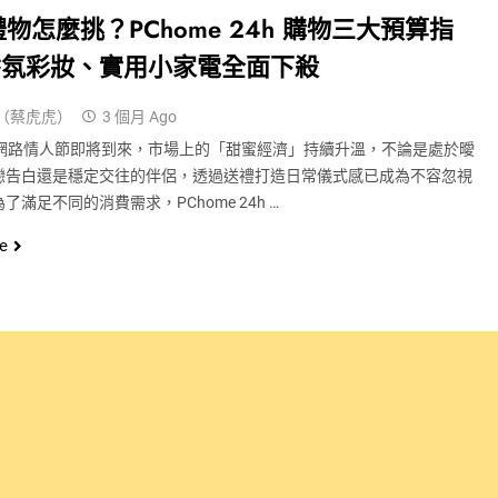
 禮物怎麼挑？PChome 24h 購物三大預算指
香氛彩妝、實用小家電全面下殺
（蔡虎虎）
3 個月 Ago
20 網路情人節即將到來，市場上的「甜蜜經濟」持續升溫，不論是處於曖
戀告白還是穩定交往的伴侶，透過送禮打造日常儀式感已成為不容忽視
了滿足不同的消費需求，PChome 24h …
e