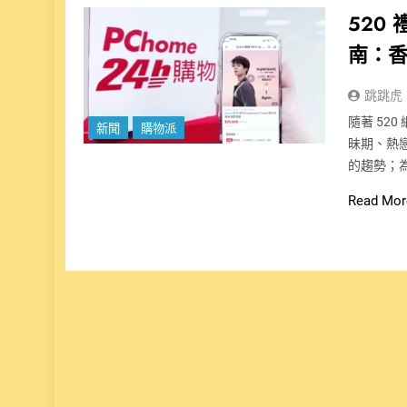
520
南：
跳跳虎
隨著 5
新聞
購物派
昧期、熱
的趨勢；為
Read Mor