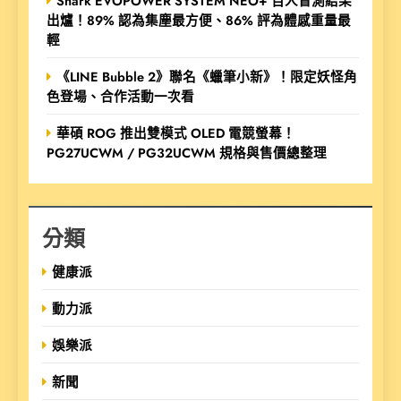
Shark EVOPOWER SYSTEM NEO+ 百人盲測結果
出爐！89% 認為集塵最方便、86% 評為體感重量最
輕
《LINE Bubble 2》聯名《蠟筆小新》！限定妖怪角
色登場、合作活動一次看
華碩 ROG 推出雙模式 OLED 電競螢幕！
PG27UCWM / PG32UCWM 規格與售價總整理
分類
健康派
動力派
娛樂派
新聞