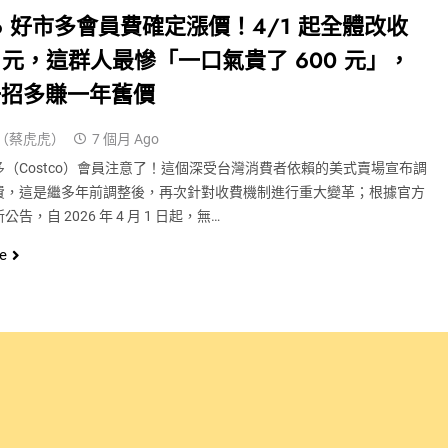
tco 好市多會員費確定漲價！4/1 起全體改收
00 元，這群人最慘「一口氣貴了 600 元」，
一招多賺一年舊價
（蔡虎虎）
7 個月 Ago
多（Costco）會員注意了！這個深受台灣消費者依賴的美式賣場宣布調
費，這是繼多年前調整後，再次針對收費機制進行重大變革；根據官方
告，自 2026 年 4 月 1 日起，無…
e