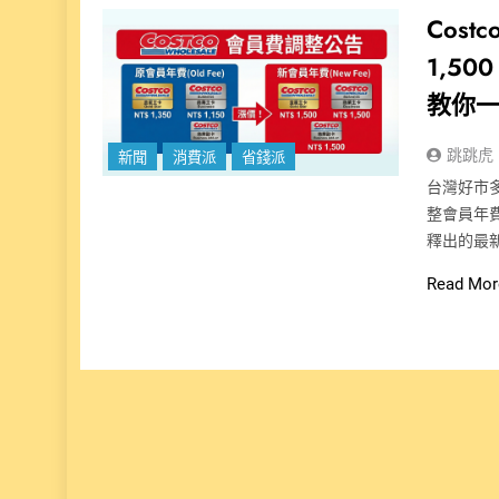
Cos
1,5
教你
跳跳虎
新聞
消費派
省錢派
台灣好市
整會員年
釋出的最新公
Read Mor