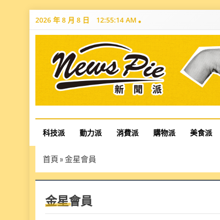
Skip
2026 年 8 月 8 日
12:55:15 AM
to
content
News Pie
最有料的新聞
科技派
動力派
消費派
購物派
美食派
首頁
»
金星會員
金星會員