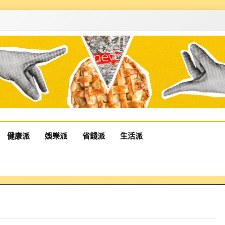
健康派
娛樂派
省錢派
生活派