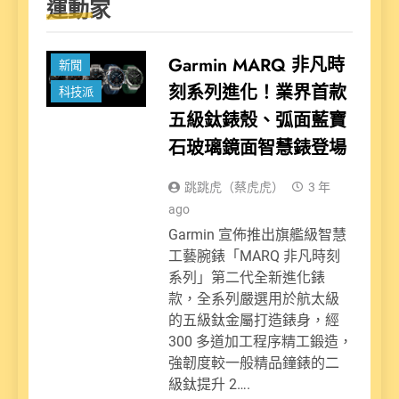
運動家
Garmin MARQ 非凡時
新聞
刻系列進化！業界首款
科技派
五級鈦錶殼、弧面藍寶
石玻璃鏡面智慧錶登場
跳跳虎（蔡虎虎）
3 年
ago
Garmin 宣佈推出旗艦級智慧
工藝腕錶「MARQ 非凡時刻
系列」第二代全新進化錶
款，全系列嚴選用於航太級
的五級鈦金屬打造錶身，經
300 多道加工程序精工鍛造，
強韌度較一般精品鐘錶的二
級鈦提升 2….