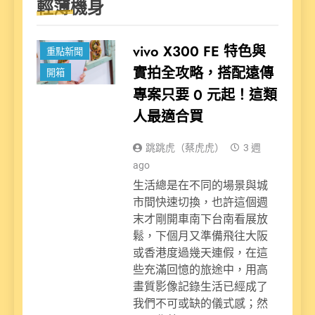
輕薄機身
新聞
科技派
vivo X300 FE 特色與
重點新聞
實拍全攻略，搭配遠傳
開箱
專案只要 0 元起！這類
人最適合買
跳跳虎（蔡虎虎）
3 週
ago
生活總是在不同的場景與城
市間快速切換，也許這個週
末才剛開車南下台南看展放
鬆，下個月又準備飛往大阪
或香港度過幾天連假，在這
些充滿回憶的旅途中，用高
畫質影像記錄生活已經成了
我們不可或缺的儀式感；然