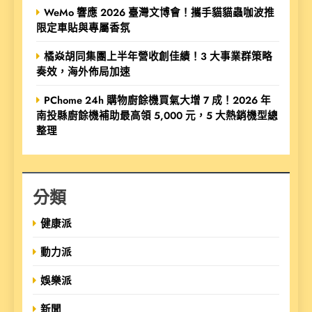
WeMo 響應 2026 臺灣文博會！攜手貓貓蟲咖波推
限定車貼與專屬香氛
橘焱胡同集團上半年營收創佳績！3 大事業群策略
奏效，海外佈局加速
PChome 24h 購物廚餘機買氣大增 7 成！2026 年
南投縣廚餘機補助最高領 5,000 元，5 大熱銷機型總
整理
分類
健康派
動力派
娛樂派
新聞