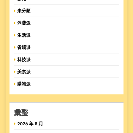
未分類
消費派
生活派
省錢派
科技派
美食派
購物派
彙整
2026 年 8 月