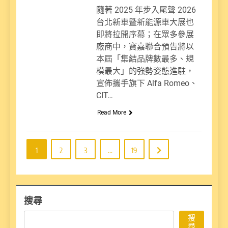
隨著 2025 年步入尾聲 2026
台北新車暨新能源車大展也
即將拉開序幕；在眾多參展
廠商中，寶嘉聯合預告將以
本屆「集結品牌數最多、規
模最大」的強勢姿態進駐，
宣佈攜手旗下 Alfa Romeo、
CIT…
Read More
1
2
3
...
19
搜尋
搜
尋