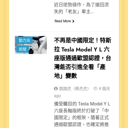
近日逆勢操作，為了搶回流
失的「老友」車主…
Read More
不再是中國限定！特斯
動力派
拉 Tesla Model Y L 六
新聞
座版通過歐盟認證，台
灣能否引進全看「產
地」變數
跳跳虎（蔡虎虎）
8 個月
ago
備受矚目的 Tesla Model Y L
六座長軸版終於打破了「中
國限定」的框架，隨著正式
通過歐盟認證，也確定將進