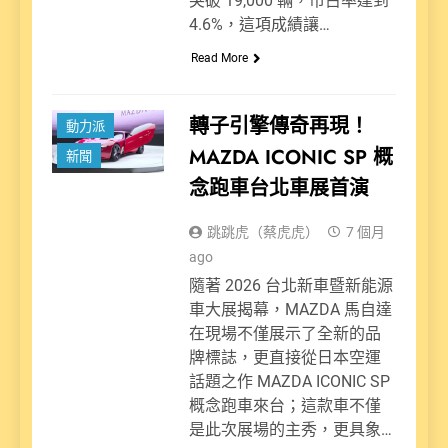
突破 19,000 輛，市占率達到
4.6%，這項成績讓…
Read More
​轉子引擎傳奇再現！
動力派
MAZDA ICONIC SP 概
新聞
念跑車台北車展首演
跳跳虎（蔡虎虎）
7 個月
ago
隨著 2026 台北新車暨新能源
車大展揭幕，MAZDA 馬自達
在現場不僅展示了全新的品
牌標誌，更直接從日本空運
話題之作 MAZDA ICONIC SP
概念跑車來台；這款車不僅
是此次展場的主秀，更具象…