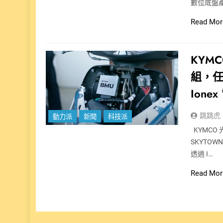
數位底盤產
Read Mor
KYM
組，
Ion
跳跳虎
動力派
新聞
科技派
KYMCO
SKYTOW
透過 I…
Read Mor