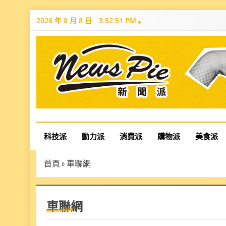
Skip
2026 年 8 月 8 日
3:52:52 PM
to
content
News Pie
最有料的新聞
科技派
動力派
消費派
購物派
美食派
首頁
»
車聯網
車聯網