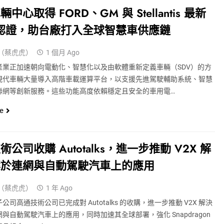
中心取得 FORD、GM 與 Stellantis 最新
 認證，助台廠打入全球智慧車供應鏈
（蔡虎虎）
1 個月 Ago
產業正加速朝向電動化、智慧化以及由軟體重新定義車輛（SDV）的方
現代車輛大量導入高階車載運算平台，以支援先進駕駛輔助系統、智慧
聯網等創新服務。這些功能高度依賴穩定且安全的車用電…
e
術公司收購 Autotalks，進一步推動 V2X 解
案於連網與自動駕駛汽車上的應用
（蔡虎虎）
1 年 Ago
公司高通技術公司已完成對 Autotalks 的收購，進一步推動 V2X 解決
與自動駕駛汽車上的應用，同時加速其全球部署，強化 Snapdragon