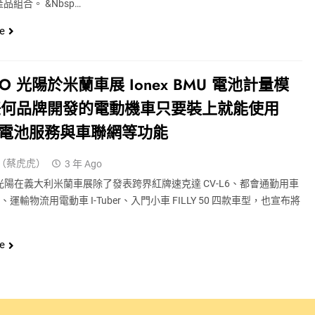
品組合。 &nbsp…
e
CO 光陽於米蘭車展 Ionex BMU 電池計量模
任何品牌開發的電動機車只要裝上就能使用
ex 電池服務與車聯網等功能
（蔡虎虎）
3 年 Ago
 光陽在義大利米蘭車展除了發表跨界紅牌速克達 CV-L6、都會通勤用車
N、運輸物流用電動車 I-Tuber、入門小車 FILLY 50 四款車型，也宣布將
e