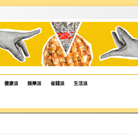
健康派
娛樂派
省錢派
生活派