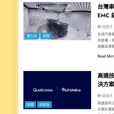
台灣車輛
EMC
跳跳虎
全球汽車
動力派
新聞
向發展。
座艙及車
Read Mor
高通技
決方
跳跳虎
高通宣布子
新聞
科技派
方案於連網