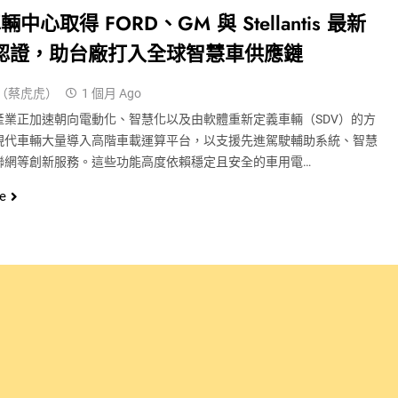
中心取得 FORD、GM 與 Stellantis 最新
 認證，助台廠打入全球智慧車供應鏈
（蔡虎虎）
1 個月 Ago
產業正加速朝向電動化、智慧化以及由軟體重新定義車輛（SDV）的方
現代車輛大量導入高階車載運算平台，以支援先進駕駛輔助系統、智慧
聯網等創新服務。這些功能高度依賴穩定且安全的車用電…
e