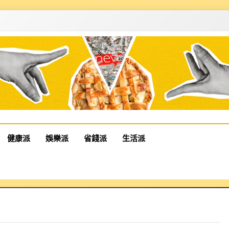
健康派
娛樂派
省錢派
生活派