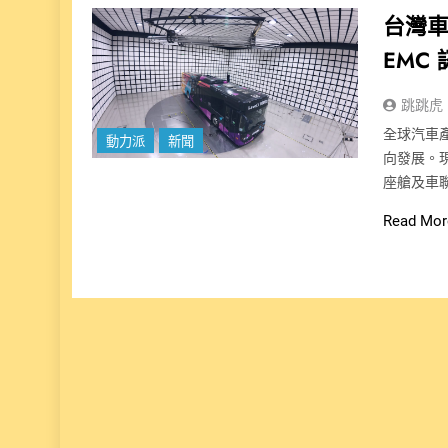
台灣車輛
EMC
跳跳虎
全球汽車
動力派
新聞
向發展。
座艙及車
Read Mor