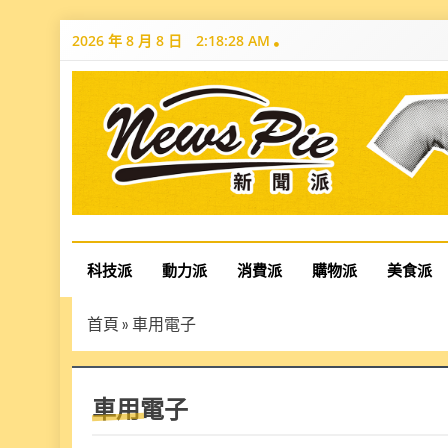
Skip
2026 年 8 月 8 日
2:18:29 AM
to
content
News Pie
最有料的新聞
科技派
動力派
消費派
購物派
美食派
首頁
»
車用電子
車用電子