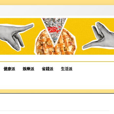
健康派
娛樂派
省錢派
生活派