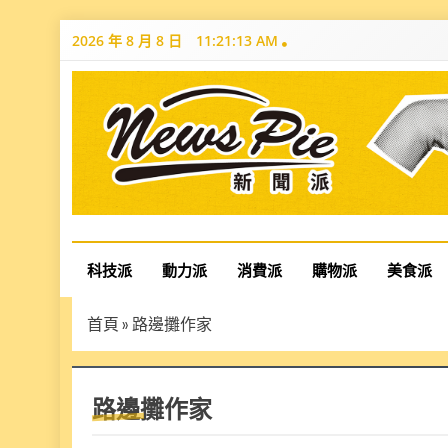
Skip
2026 年 8 月 8 日
11:21:14 AM
to
content
News Pie
最有料的新聞
科技派
動力派
消費派
購物派
美食派
首頁
»
路邊攤作家
路邊攤作家