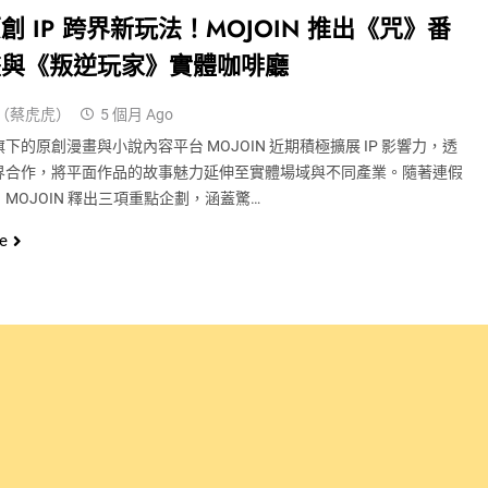
創 IP 跨界新玩法！MOJOIN 推出《咒》番
畫與《叛逆玩家》實體咖啡廳
（蔡虎虎）
5 個月 Ago
下的原創漫畫與小說內容平台 MOJOIN 近期積極擴展 IP 影響力，透
界合作，將平面作品的故事魅力延伸至實體場域與不同產業。隨著連假
MOJOIN 釋出三項重點企劃，涵蓋驚…
e