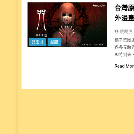
台灣原
外漫
跳跳虎
橘子集團旗
娛樂派
新聞
過多元跨
即將到來，
Read Mor